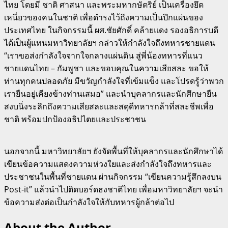
ไทย โดยมี ชาติ ศาสนา และพระมหากษัตริย์ เป็นเครื่องยึด
เหนี่ยวของคนในชาติ เพื่อดำรงไว้ถึงความเป็นปึกแผ่นของ
ประเทศไทย ในกิจกรรมนี้ ผศ.ชัยศักดิ์ คล้ายแดง รองอธิการบดี
ได้เป็นผู้แทนมหาวิทยาลัยฯ กล่าวให้กำลังใจถึงทหารชายแดน
“เราขอส่งกำลังใจจากใจกลางแผ่นดิน สู่พี่น้องทหารที่แนว
ชายแดนไทย – กัมพูชา และขอบคุณในความเสียสละ ขอให้
ท่านทุกคนปลอดภัย มีขวัญกำลังใจที่เข้มแข็ง และโปรดรู้ว่าพวก
เรายืนอยู่เคียงข้างท่านเสมอ” และนำบุคลากรและนักศึกษายืน
สงบนิ่งระลึกถึงความเสียสละและสดุดีทหารกล้าที่สละชีพเพื่อ
ชาติ พร้อมปกป้องอธิปไตยและประชาชน
นอกจากนี้ มหาวิทยาลัยฯ ยังจัดพื้นที่ให้บุคลากรและนักศึกษาได้
เขียนข้อความแสดงความห่วงใยและส่งกำลังใจถึงทหารและ
ประชาชนในพื้นที่ชายแดน ผ่านกิจกรรม “เขียนความรู้สึกลงบน
Post-it” แล้วนำไปติดบอร์ดธงชาติไทย เพื่อมหาวิทยาลัยฯ จะนำ
ข้อความส่งต่อเป็นกำลังใจให้กับทหารผู้กล้าต่อไป
About the Author