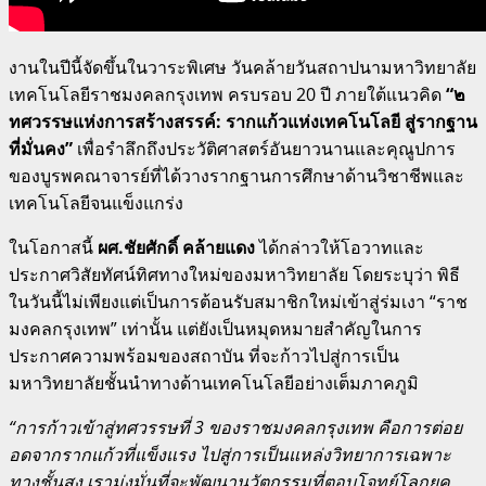
งานในปีนี้จัดขึ้นในวาระพิเศษ วันคล้ายวันสถาปนามหาวิทยาลัย
เทคโนโลยีราชมงคลกรุงเทพ ครบรอบ 20 ปี ภายใต้แนวคิด
“๒
ทศวรรษแห่งการสร้างสรรค์: รากแก้วแห่งเทคโนโลยี สู่รากฐาน
ที่มั่นคง”
เพื่อรำลึกถึงประวัติศาสตร์อันยาวนานและคุณูปการ
ของบูรพคณาจารย์ที่ได้วางรากฐานการศึกษาด้านวิชาชีพและ
เทคโนโลยีจนแข็งแกร่ง
ในโอกาสนี้
ผศ.ชัยศักดิ์ คล้ายแดง
ได้กล่าวให้โอวาทและ
ประกาศวิสัยทัศน์ทิศทางใหม่ของมหาวิทยาลัย โดยระบุว่า พิธี
ในวันนี้ไม่เพียงแต่เป็นการต้อนรับสมาชิกใหม่เข้าสู่ร่มเงา “ราช
มงคลกรุงเทพ” เท่านั้น แต่ยังเป็นหมุดหมายสำคัญในการ
ประกาศความพร้อมของสถาบัน ที่จะก้าวไปสู่การเป็น
มหาวิทยาลัยชั้นนำทางด้านเทคโนโลยีอย่างเต็มภาคภูมิ
“การก้าวเข้าสู่ทศวรรษที่ 3 ของราชมงคลกรุงเทพ คือการต่อย
อดจากรากแก้วที่แข็งแรง ไปสู่การเป็นแหล่งวิทยาการเฉพาะ
ทางชั้นสูง เรามุ่งมั่นที่จะพัฒนานวัตกรรมที่ตอบโจทย์โลกยุค