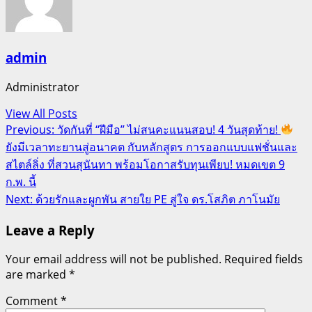
admin
Administrator
View All Posts
Post
Previous:
วัดกันที่ “ฝีมือ” ไม่สนคะแนนสอบ! 4 วันสุดท้าย!
ยังมีเวลาทะยานสู่อนาคต กับหลักสูตร การออกแบบแฟชั่นและ
navigation
สไตล์ลิ่ง ที่สวนสุนันทา พร้อมโอกาสรับทุนเพียบ! หมดเขต 9
ก.พ. นี้
Next:
ด้วยรักและผูกพัน สายใย PE สู่ใจ ดร.โสภิต ภาโนมัย
Leave a Reply
Your email address will not be published.
Required fields
are marked
*
Comment
*