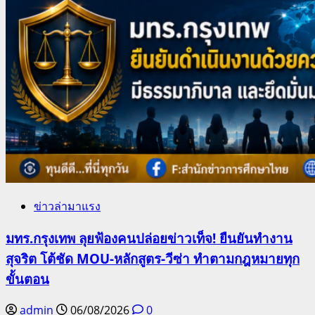
ข่าวล่ามาแรง
มทร.กรุงเทพ ลุยฟ้องคนปล่อยข่าวเท็จ! ยืนยันทำงาน
สุจริต โต้ชัด MOU-หลักสูตร-วีซ่า ทำตามกฎหมายทุก
ขั้นตอน
admin
06/08/2026
0