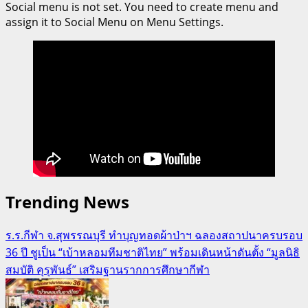
Social menu is not set. You need to create menu and
assign it to Social Menu on Menu Settings.
Trending News
ร.ร.กีฬา จ.สุพรรณบุรี ทำบุญทอดผ้าป่าฯ ฉลองสถาปนาครบรอบ
36 ปี ชูเป็น “เบ้าหลอมทีมชาติไทย” พร้อมเดินหน้าดันตั้ง “มูลนิธิ
สมบัติ คุรุพันธ์” เสริมฐานรากการศึกษากีฬา