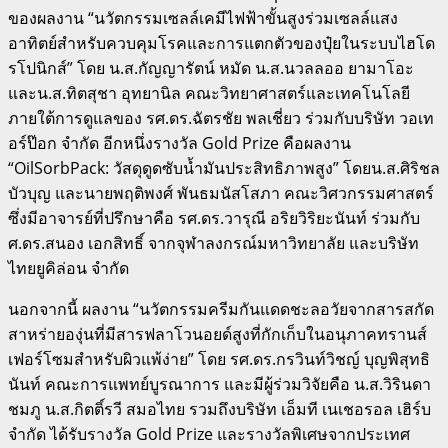
ของผลงาน “นวัตกรรมเซลล์เคมีไฟฟ้าขั้นสูงร่วมเซลล์แสง
อาทิตย์สำหรับควบคุมโรคและการแตกตัวของปุ๋ยในระบบไฮโด
รโปนิกส์” โดย น.ส.กัญญารัตน์ หมัด น.ส.นวลลออ ยามาโอะ
และน.ส.ทิตสุชา อุทยานิล คณะวิทยาศาสตร์และเทคโนโลยี
ภายใต้การดูแลของ รศ.ดร.ฉัตรชัย พลเชี่ยว ร่วมกับบริษัท วอเท
อร์ป๊อก จำกัด อีกหนึ่งรางวัล Gold Prize คือผลงาน
“OilSorbPack: วัสดุดูดซับน้ำมันประสิทธิภาพสูง” โดยน.ส.ศิริชล
บัวบุญ และนายพฤติพงศ์ พันธมนัสโสภา คณะวิศวกรรมศาสตร์
ซึ่งมีอาจารย์ที่ปรึกษาคือ รศ.ดร.วารุณี อริยวิริยะนันท์ ร่วมกับ
ศ.ดร.สนอง เอกสิทธิ์ จากจุฬาลงกรณ์มหาวิทยาลัย และบริษัท
ไทยยูคิล่อน จำกัด
นอกจากนี้ ผลงาน “นวัตกรรมครีมกันแดดชะลอวัยจากสารสกัด
สาหร่ายองุ่นที่มีสารฟลาโวนอยด์สูงที่กักเก็บในอนุภาคทรานส์
เฟอร์โซมสำหรับผิวแพ้ง่าย” โดย รศ.ดร.กรวินท์วิชญ์ บุญพิสุทธิ
นันท์ คณะการแพทย์บูรณาการ และมีผู้ร่วมวิจัยคือ น.ส.วิรินดา
ชมภู น.ส.กิตติ์รวี สมอไทย รวมถึงบริษัท เอ็มที เนเชอรอล เฮิร์บ
จำกัด ได้รับรางวัล Gold Prize และรางวัลพิเศษจากประเทศ