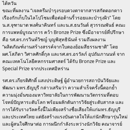
ไต้หวัน
ขณะที่ผลงาน “เจลครีมบำรุงรอบดวงตาจากสารสกัดดอกดาว
เรืองกักเก็บในไลโปโซมเพื่อต่อต้านริ้วรอยและบำรุงผิว” โดย
น.ส.จุฑามาต พงศ์นาคินทร์ และน.ส.ธนวันต์ สุวรรณพันธ์ คณะ
การแพทย์บูรณาการ คว้า Bronze Prize ซึ่งมีอาจารย์ที่ปรึกษา
คือ รศ.ดร.กรวินท์วิชญ์ บุญพิสุทธินันท์ รวมถึงผลงาน
“ผลิตภัณฑ์งานสร้างสรรค์จากใบตองย้อมสีธรรมชาติ” โดย
ผศ.โสภิดา วิศาลศักดิ์กุล และรศ.ดร.อรวัลภ์ อุปถัมภานนท์ จาก
คณะเทคโนโลยีคหกรรมศาสตร์ ได้รับ Bronze Prize และ
Special Prize จากประเทศอิหร่าน
รศ.ดร.เกียรติศักดิ์ แสงประดิษฐ์ ผู้อำนวยการสถาบันวิจัยและ
พัฒนา มทร.ธัญบุรี กล่าวเสริมว่า ความสำเร็จครั้งนี้ตอกย้ำ
ความมุ่งมั่นของมหาวิทยาลัยในการพัฒนานวัตกรรมที่ตอบ
โจทย์ปัญหาระดับโลก พร้อมผลักดันการวิจัยสู่ระดับสากล และ
การได้รับรางวัลครั้งนี้ไม่เพียงสร้างชื่อเสียงให้แก่มทร.ธัญบุรี
และประเทศไทย แต่ยังสร้างแรงบันดาลใจให้แก่นักศึกษารุ่นใหม่
และผู้สนใจศึกษาต่อ การผนึกกำลังระหว่างนักวิจัย คณาจารย์