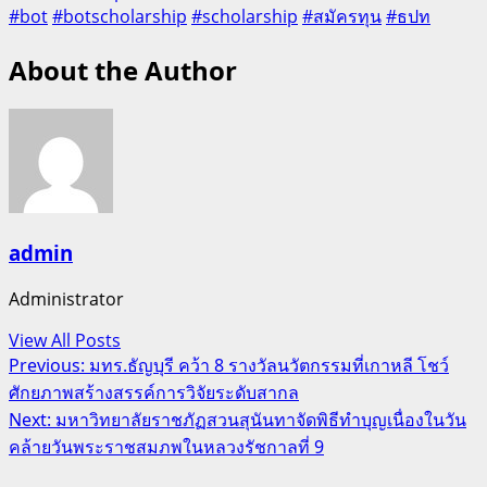
#bot
#botscholarship
#scholarship
#สมัครทุน
#ธปท
About the Author
admin
Administrator
View All Posts
Post
Previous:
มทร.ธัญบุรี คว้า 8 รางวัลนวัตกรรมที่เกาหลี โชว์
ศักยภาพสร้างสรรค์การวิจัยระดับสากล
navigation
Next:
มหาวิทยาลัยราชภัฏสวนสุนันทาจัดพิธีทำบุญเนื่องในวัน
คล้ายวันพระราชสมภพในหลวงรัชกาลที่ 9