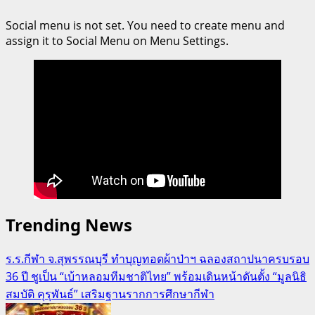
Social menu is not set. You need to create menu and
assign it to Social Menu on Menu Settings.
Trending News
ร.ร.กีฬา จ.สุพรรณบุรี ทำบุญทอดผ้าป่าฯ ฉลองสถาปนาครบรอบ
36 ปี ชูเป็น “เบ้าหลอมทีมชาติไทย” พร้อมเดินหน้าดันตั้ง “มูลนิธิ
สมบัติ คุรุพันธ์” เสริมฐานรากการศึกษากีฬา