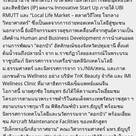
และสิทธิบัตร (IP) ผลงาน Innovative Start Up ภายใต้ UBI
RMUTT และ “Local Life Market – ตลาดวิถีไทย ใจกลาง
วิทยาศาสตร์” ซึ่งเป็นผลจากการถ่ายทอดเทคโนโลยีสู่ชุมชน
นอกจากนี้ ยังมีกิจกรรมตรวจสุขภาพเคลื่อนที่จากศูนย์ความเป็น
เลิศด้าน Human and Business Development การนำเสนอผล
งานการพัฒนา “ดอกบัว” อัตลักษณ์ของจังหวัดปทุมธานี ตั้งแต่
ต้นน้ำจนถึงปลายน้ำ จาก ม.ราชภัฏวไลยอลงกรณ์ในพระบรม
ราชูปถัมภ์ นิทรรศการจากเครือข่ายคลินิกเทคโนโลยี
ม.ธรรมศาสตร์ และนิทรรศการจาก วว./NIA/สทน. และภาค
เอกชนด้าน Wellness อย่าง บริษัท TnK Beauty จำกัด และ IMI
Wellness Clinic ที่มาสาธิตการฝังเข็มแพทย์แผนจีน
โอกาสนี้ นายศุภชัย ใจสมุทร ยังได้ให้ความสนใจเยี่ยมชม
โครงการตามแนวพระราชดำริในสมเด็จพระเทพรัตนราชสุดา ฯ
สยามบรมราชกุมารี ณ พิพิธภัณฑ์บัว มทร.ธัญบุรี พร้อมชม
นิทรรศการเทคโนโลยีและนวัตกรรมจาก “ดอกบัว” พร้อมเยี่ยม
ชม Aircraft Maintenance Facilities ของหลักสูตร
“อิเล็กทรอนิกส์อากาศยาน” คณะวิศวกรรมศาสตร์ มทร.ธัญบุรี