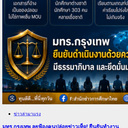
ข่าวล่ามาแรง
มทร.กรุงเทพ ลุยฟ้องคนปล่อยข่าวเท็จ! ยืนยันทำงาน