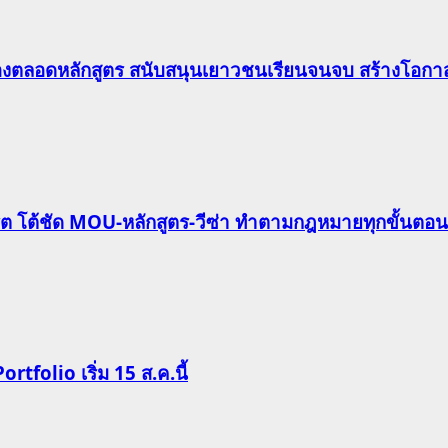
องตลอดหลักสูตร สนับสนุนเยาวชนเรียนจนจบ สร้างโอกาส
ริต โต้ชัด MOU-หลักสูตร-วีซ่า ทำตามกฎหมายทุกขั้นตอน
Portfolio เริ่ม 15 ส.ค.นี้