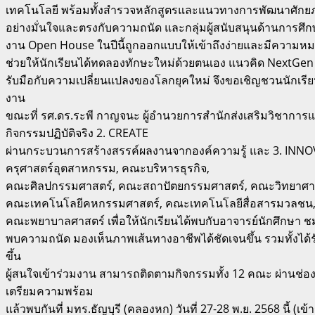
เทคโนโลยี พร้อมทั้งสำรวจหลักสูตรและแนวทางการพัฒนาศักยภา
อย่างมั่นใจและตรงกับความถนัด และกลุ่มผู้สนับสนุนด้านการศ
งาน Open House ในปีนี้ถูกออกแบบให้เข้าถึงง่ายและมีความหมา
ช่วยให้นักเรียนได้ทดลองทักษะใหม่ด้วยตนเอง แนวคิด NextGen ถ
รับมือกับความเปลี่ยนแปลงของโลกยุคใหม่ จึงขอเชิญชวนนักเรียน ผู
งาน
ขณะที่ รศ.ดร.ระพี กาญจนะ ผู้อำนวยการสำนักส่งเสริมวิชาการ
กิจกรรมปฏิบัติจริง 2. CREATE
ผ่านกระบวนการสร้างสรรค์ผลงานจากองค์ความรู้ และ 3. INNOV
ครุศาสตร์อุตสาหกรรม, คณะบริหารธุรกิจ,
คณะศิลปกรรมศาสตร์, คณะสถาปัตยกรรมศาสตร์, คณะวิทยาศา
คณะเทคโนโลยีคหกรรมศาสตร์, คณะเทคโนโลยีสื่อสารมวลชน,
คณะพยาบาลศาสตร์ เพื่อให้นักเรียนได้พบกับอาจารย์นักศึกษา ชมผล
พบความถนัด มองเห็นภาพเส้นทางอาชีพได้ชัดเจนขึ้น รวมทั้งได้
ขึ้น
ผู้สนใจเข้าร่วมงาน สามารถติดตามกิจกรรมทั้ง 12 คณะ ผ่านช่อง
เตรียมความพร้อม
แล้วพบกันที่ มทร.ธัญบุรี (คลองหก) วันที่ 27-28 พ.ย. 2568 นี้ (เข