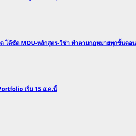
ริต โต้ชัด MOU-หลักสูตร-วีซ่า ทำตามกฎหมายทุกขั้นตอน
Portfolio เริ่ม 15 ส.ค.นี้