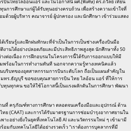
ินไทยไลอ้อนแอร์ และในโอกาสนี้ ผศ.(พิเศษ) ดร.ถวัลย์ เทียน
ารศึกษาแก่ผู้ได้รับทุนอย่างครบถ้วน เพื่อสร้างความเข้าใจที่
อมด้วยผู้บริหาร คณาจารย์ ผู้ปกครอง และนักศึกษา เข้าร่วมแสดง
้เรียนรู้และฝึกฝนทักษะที่จำเป็นในการเป็นช่างเครื่องบินมือ
บัติงานได้อย่างปลอดภัยและมีประสิทธิภาพสูงสุด นักศึกษาทั้ง 50
างต่อเนื่อง การฝึกอบรมในโครงการนี้ได้รับการออกแบบให้มี
วามพร้อมในการทำงานทันที นอกจากความรู้ทางเทคนิคแล้ว
ยิ่งในบริบทของอุตสาหกรรมการบินระดับโลก ถือเป็นแผนสำคัญใน
ทร.ธัญบุรี ขอขอบคุณสายการบิน ไทย ไลอ้อน แอร์ ที่ให้การ
้รับทุนทุกคน ขอให้ใช้โอกาสนี้เป็นแรงผลักดันในการศึกษา พัฒนา
ถานที่ ครุภัณฑ์ทางการศึกษา ตลอดจนเครื่องมือและอุปกรณ์ ด้าน
ศไทย (CAAT) และการได้รับมาตรฐานการซ่อมบำรุงอากาศยานใน
าะอย่างยิ่งในยุคที่เทคโนโลยี AI และนวัตกรรมใหม่ ๆ เข้ามามี
ร้อมกับเทคโนโลยีได้อย่างรวดเร็ว “เราต้องการบุคลากรที่มี