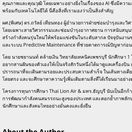
คุณภาพและคุณวุฒิ โดยเฉพาะอย่างยิ่งในเรื่องของ AI ซึ่งมีความส
พร้อมกับเทคโนโลยีได้ นี่คือสิ่งที่เรามองว่าเป็นสิ่งสำคัญ
ผศ.(พิเศษ) ดร.ถวัลย์ เทียนทอง ผู้อำนวยการฝ่ายซ่อมบำรุงแ
โดยเฉพาะสายวิศวกรรมและซ่อมบำรุงอากาศยาน การสนับสนุนทุนค
สร้างกำลังคนรุ่นใหม่ให้พร้อมแข่งขันในระดับสากล ปัจจุบันงา
และระบบ Predictive Maintenance ที่ช่วยคาดการณ์ปัญหาก่อ
โดย นายชยานนท์ คล้ายเงิน วิทยาลัยเทคนิคเพชรบุรี นักศึกษา 1 ใน 5
อยากสานฝันของตัวเองให้เป็นจริงสักวันหนึ่งได้มาดูแลเครื่องบิน
ปรารถนาที่จะเดินตามรอยและประสบความสำเร็จ ในเส้นทางเดียว
โดยตรง และจะศึกษาหาความรู้เพิ่มเติมตามสิ่งที่ได้เรียนมาอย่า
โครงการทุนการศึกษา Thai Lion Air & มทร.ธัญบุรี นับเป็นอีก
การพัฒนากำลังคนสมรรถนะสูงของประเทศ และตอกย้ำภาพลักษณ์
นักศึกษาและสังคมไทยอย่างมั่นคงและยั่งยืน
About the Author