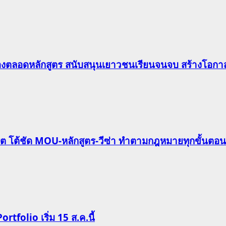
องตลอดหลักสูตร สนับสนุนเยาวชนเรียนจนจบ สร้างโอกาส
ริต โต้ชัด MOU-หลักสูตร-วีซ่า ทำตามกฎหมายทุกขั้นตอน
Portfolio เริ่ม 15 ส.ค.นี้