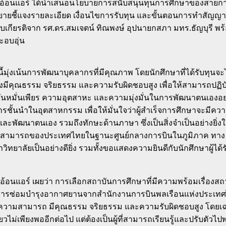
ไลอ้อนแอร์ ได้นำเสนอนโยบายการสนับสนุนทุนการศึกษาของสายการบ
ชี้แจงรายละเอียด เงื่อนไขการรับทุน และขั้นตอนการทำสัญญาทุนก
ับเกียรติจาก รศ.ดร.สมเจตน์ ทิณพงษ์ อุปนายกสภา มทร.ธัญบุรี พร้
ะอบอุ่น
มุ่งเน้นการพัฒนาบุคลากรที่มีคุณภาพ โดยนักศึกษาที่ได้รับทุนจะได
ังต้องมีคุณธรรม จริยธรรม และความรับผิดชอบสูง เพื่อให้สามารถปฏิ
ันหมั่นเพียร ความอุตสาหะ และความมุ่งมั่นในการพัฒนาตนเองอย่
้นนำในอุตสาหกรรม เพื่อให้มั่นใจว่าผู้สำเร็จการศึกษาจะมีค
ู้และพัฒนาตนเอง รวมถึงทักษะด้านภาษา ซึ่งเป็นสิ่งจำเป็นอย่าง
วามสามารถของประเทศไทยในฐานะศูนย์กลางการบินในภูมิภาค ทาง ม
ทยาลัยเป็นอย่างดียิ่ง รวมทั้งขอแสดงความยินดีกับนักศึกษาผู้ได
ลอ้อนแอร์ เผยว่า การเลือกสถาบันการศึกษาที่มีความพร้อมเรื่องส
การซ่อมบำรุงอากาศยานจากสำนักงานการบินพลเรือนแห่งประเท
รู้ความสามารถ มีคุณธรรม จริยธรรม และความรับผิดชอบสูง โดยเฉพ
ม่เพียงพออีกต่อไป แต่ต้องเป็นผู้ที่สามารถเรียนรู้และปรับตัวไปพ