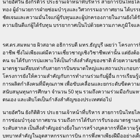
นายอัศวิน ยังกีรติวร ประธานเจ้าหน้าที่บริหาร สายการบินไทย
ทอง ผู้อำนวยการฝ่ายซ่อมบำรุงและวิศวกรรมอากาศยาน ได้บรรยาย
ชัดเจนและความมั่นใจแก่ผู้รับทุนและผู้ปกครองภายในงานยังได้ร
ความยินดีแก่ผู้ได้รับทุน บรรยากาศเป็นไปด้วยความภาคภูมิใจแล
รศ.ดร.สมหมาย ผิวสอาด อธิการบดี มทร.ธัญบุรี เผยว่า โครงการนี้
อาชีพ ซึ่งไม่เพียงแต่มีความเชี่ยวชาญเชิงวิชาชีพเท่านั้น แต่ย
คน จะได้รับการบ่มเพาะให้เป็นกำลังสำคัญของชาติ ด้วยความขย
มาตรฐานเทียบเท่ากับสายการบินขนาดใหญ่และสถานประกอบการชั
โครงการยังให้ความสำคัญกับการทำงานร่วมกับผู้อื่น การเรียนร
การผลิตกำลังคนที่มีคุณภาพ เพื่อขับเคลื่อนและยกระดับขีดค
สนับสนุนทุนการศึกษา จำนวน 50 ทุน รวมถึงความร่วมมือกับมหาวิ
ตนเอง และเติบโตเป็นกำลังสำคัญของประเทศต่อไป
นายอัศวิน ยังกิติติวร ประธานเจ้าหน้าที่บริหาร สายการบินไทยไ
การซ่อมบำรุงอากาศยาน รวมถึงการได้รับการรับรองมาตรฐาน
ระดับสากล เป็นสิ่งสำคัญอย่างยิ่งในการสร้างบุคลากรที่มีความ
บทบาทสำคัญในอุตสาหกรรมการบิน การพึ่งพาเพียงฝีมืออย่างเดียวไ