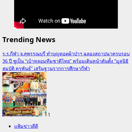
Trending News
ร.ร.กีฬา จ.สุพรรณบุรี ทำบุญทอดผ้าป่าฯ ฉลองสถาปนาครบรอบ
36 ปี ชูเป็น “เบ้าหลอมทีมชาติไทย” พร้อมเดินหน้าดันตั้ง “มูลนิธิ
สมบัติ คุรุพันธ์” เสริมฐานรากการศึกษากีฬา
1
แฟ้มข่าวดีดี