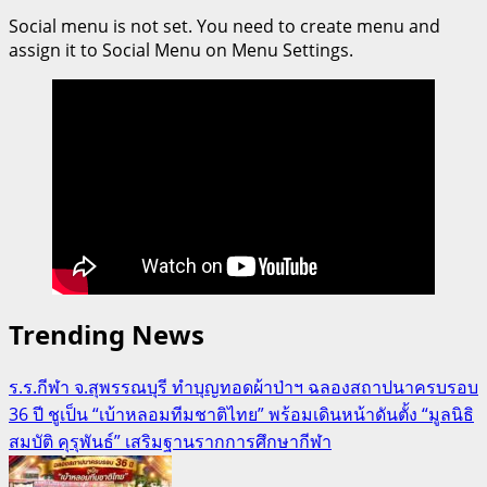
Social menu is not set. You need to create menu and
assign it to Social Menu on Menu Settings.
Trending News
ร.ร.กีฬา จ.สุพรรณบุรี ทำบุญทอดผ้าป่าฯ ฉลองสถาปนาครบรอบ
36 ปี ชูเป็น “เบ้าหลอมทีมชาติไทย” พร้อมเดินหน้าดันตั้ง “มูลนิธิ
สมบัติ คุรุพันธ์” เสริมฐานรากการศึกษากีฬา