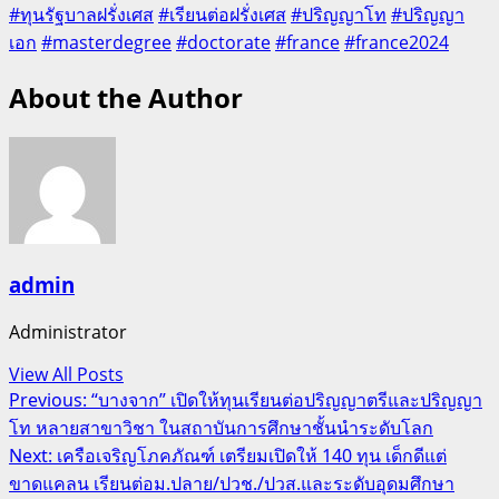
#ทุนรัฐบาลฝรั่งเศส
#เรียนต่อฝรั่งเศส
#ปริญญาโท
#ปริญญา
เอก
#masterdegree
#doctorate
#france
#france2024
About the Author
admin
Administrator
View All Posts
Post
Previous:
“บางจาก” เปิดให้ทุนเรียนต่อปริญญาตรีและปริญญา
โท หลายสาขาวิชา ในสถาบันการศึกษาชั้นนำระดับโลก
navigation
Next:
เครือเจริญโภคภัณฑ์ เตรียมเปิดให้ 140 ทุน เด็กดีแต่
ขาดแคลน เรียนต่อม.ปลาย/ปวช./ปวส.และระดับอุดมศึกษา