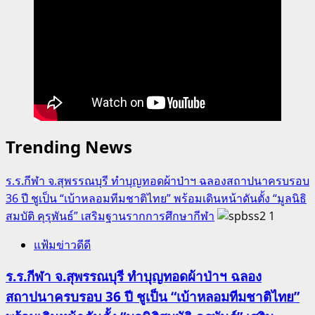
Trending News
ร.ร.กีฬา จ.สุพรรณบุรี ทำบุญทอดผ้าป่าฯ ฉลองสถาปนาครบรอบ
36 ปี ชูเป็น “เบ้าหลอมทีมชาติไทย” พร้อมเดินหน้าดันตั้ง “มูลนิธิ
สมบัติ คุรุพันธ์” เสริมฐานรากการศึกษากีฬา
1
แฟ้มข่าวดีดี
ร.ร.กีฬา จ.สุพรรณบุรี ทำบุญทอดผ้าป่าฯ ฉลอง
สถาปนาครบรอบ 36 ปี ชูเป็น “เบ้าหลอมทีมชาติไทย”