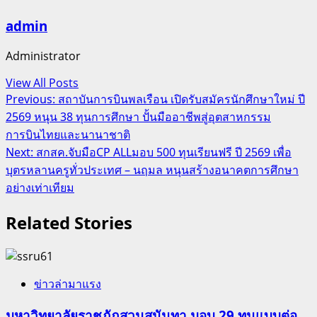
admin
Administrator
View All Posts
Post
Previous:
สถาบันการบินพลเรือน เปิดรับสมัครนักศึกษาใหม่ ปี
2569 หนุน 38 ทุนการศึกษา ปั้นมืออาชีพสู่อุตสาหกรรม
navigation
การบินไทยและนานาชาติ
Next:
สกสค.จับมือCP ALLมอบ 500 ทุนเรียนฟรี ปี 2569 เพื่อ
บุตรหลานครูทั่วประเทศ – นฤมล หนุนสร้างอนาคตการศึกษา
อย่างเท่าเทียม
Related Stories
ข่าวล่ามาแรง
มหาวิทยาลัยราชภัฏสวนสุนันทา มอบ 29 ทุนแบบต่อ