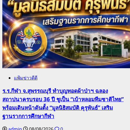
แฟ้มข่าวดีดี
ร.ร.กีฬา จ.สุพรรณบุรี ทำบุญทอดผ้าป่าฯ ฉลอง
สถาปนาครบรอบ 36 ปี ชูเป็น “เบ้าหลอมทีมชาติไทย”
พร้อมเดินหน้าดันตั้ง “มูลนิธิสมบัติ คุรุพันธ์” เสริม
ฐานรากการศึกษากีฬา
admin
08/08/2026
0