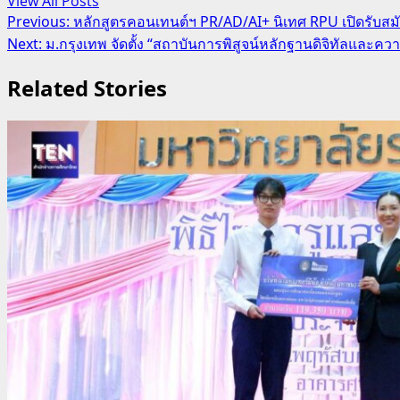
View All Posts
Post
Previous:
หลักสูตรคอนเทนต์ฯ PR/AD/AI+ นิเทศ RPU เปิดรับสม
Next:
ม.กรุงเทพ จัดตั้ง “สถาบันการพิสูจน์หลักฐานดิจิทัลและค
navigation
Related Stories