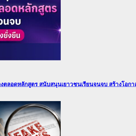
องตลอดหลักสูตร สนับสนุนเยาวชนเรียนจนจบ สร้างโอกาส