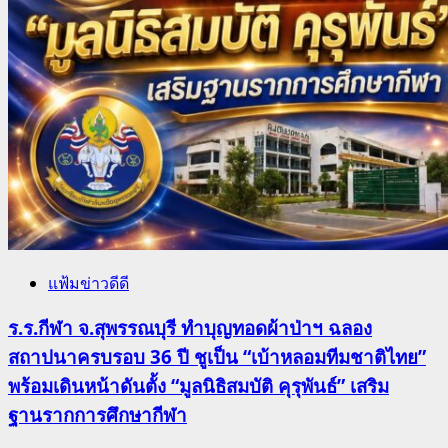
แฟ้มข่าวดีดี
ร.ร.กีฬา จ.สุพรรณบุรี ทำบุญทอดผ้าป่าฯ ฉลอง
สถาปนาครบรอบ 36 ปี ชูเป็น “เบ้าหลอมทีมชาติไทย”
พร้อมเดินหน้าดันตั้ง “มูลนิธิสมบัติ คุรุพันธ์” เสริม
ฐานรากการศึกษากีฬา