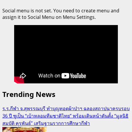
Social menu is not set. You need to create menu and
assign it to Social Menu on Menu Settings.
Trending News
ร.ร.กีฬา จ.สุพรรณบุรี ทำบุญทอดผ้าป่าฯ ฉลองสถาปนาครบรอบ
36 ปี ชูเป็น “เบ้าหลอมทีมชาติไทย” พร้อมเดินหน้าดันตั้ง “มูลนิธิ
สมบัติ คุรุพันธ์” เสริมฐานรากการศึกษากีฬา