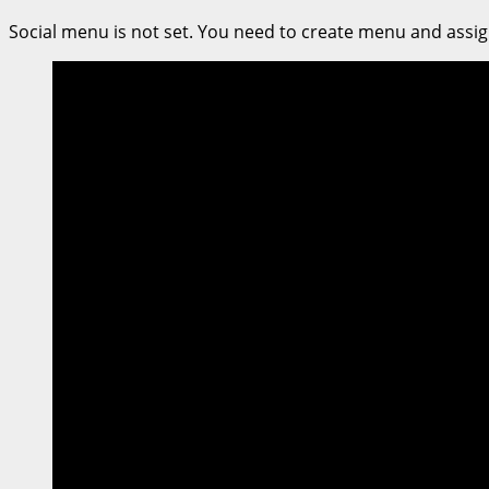
สมาคม
Social menu is not set. You need to create menu and assig
ประกาศ
กิจกรรม
แข่งขัน
รถยนต์
ประจำ
ปี
2568
ส่ง
เสริม
การ
ท่อง
เที่ยว