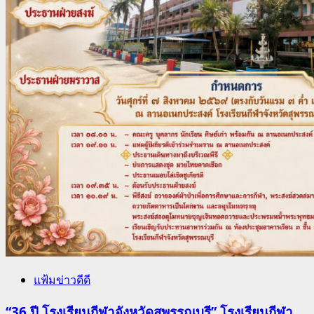
แฟ้มข่าวดีดี
“36 ปี โรงเรียนกีฬาจังหวัดสุพรรณบุรี” โรงเรียนกีฬา