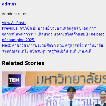
admin
Administrator
View All Posts
Post
Previous:
ดร.วิชิต อิ่มอารมย์ ประธานหลักสูตร ป.เอก การ
จัดการนันทนาการฯ ม.ศิลปากร หวดวงสวิงคว้าแชมป์ The best
navigation
of champion 2025
Next:
สาขาวิชาการประถมศึกษา คณะครุศาสตร์ มหาวิทยาลัย
ราชภัฏเลย เตรียมเปิดรับทุน “ครูรัก(ษ์)ถิ่น รุ่นที่ 6” ธ.ค.นี้
Related Stories