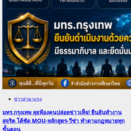
ข่าวล่ามาแรง
มทร.กรุงเทพ ลุยฟ้องคนปล่อยข่าวเท็จ! ยืนยันทำงาน
สุจริต โต้ชัด MOU-หลักสูตร-วีซ่า ทำตามกฎหมายทุก
ขั้นตอน