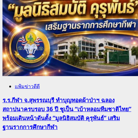
แฟ้มข่าวดีดี
ร.ร.กีฬา จ.สุพรรณบุรี ทำบุญทอดผ้าป่าฯ ฉลอง
สถาปนาครบรอบ 36 ปี ชูเป็น “เบ้าหลอมทีมชาติไทย”
พร้อมเดินหน้าดันตั้ง “มูลนิธิสมบัติ คุรุพันธ์” เสริม
ฐานรากการศึกษากีฬา