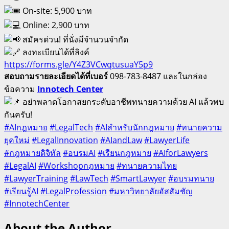
On-site: 5,900 บาท
Online: 2,900 บาท
สมัครด่วน! ที่นั่งมีจำนวนจำกัด
ลงทะเบียนได้ที่ลิงค์
https://forms.gle/Y4Z3VCwqtusuaY5p9
สอบถามรายละเอียดได้ที่เบอร์
098-783-8487 และในกล่อง
ข้อความ
Innotech Center
อย่าพลาดโอกาสยกระดับอาชีพทนายความด้วย AI แล้วพบ
กันครับ!
#AIกฎหมาย
#LegalTech
#AIสำหรับนักกฎหมาย
#ทนายความ
ยุคใหม่
#LegalInnovation
#AIandLaw
#LawyerLife
#กฎหมายดิจิทัล
#อบรมAI
#เรียนกฎหมาย
#AIforLawyers
#LegalAI
#Workshopกฎหมาย
#ทนายความไทย
#LawyerTraining
#LawTech
#SmartLawyer
#อบรมทนาย
#เรียนรู้AI
#LegalProfession
#มหาวิทยาลัยอัสสัมชัญ
#InnotechCenter
About the Author