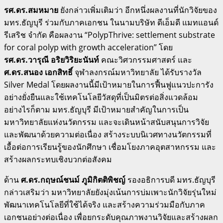
รศ.ดร.สมหมาย
ยังกล่าวเพิ่มเติมว่า อีกหนึ่งผลงานที่นักวิจัยของ
มทร.ธัญบุรี ร่วมกับภาคเอกชน ในนามบริษัท ดีเอ็มดี แมทแอนด์
รีเสริช จำกัด คือผลงาน “PolypThrive: settlement substrate
for coral polyp with growth acceleration” โดย
รศ.ดร.วารุณี อริยวิริยะนันท์
คณะวิศวกรรมศาสตร์ และ
ศ.ดร.สนอง เอกสิทธิ์
จุฬาลงกรณ์มหาวิทยาลัย ได้รับรางวัล
Silver Medal โดยผลงานนี้มีเป้าหมายในการฟื้นฟูแนวปะการัง
อย่างยั่งยืนและใช้เทคโนโลยีวัสดุที่เป็นมิตรต่อสิ่งแวดล้อม
อย่างไรก็ตาม มทร.ธัญบุรี มีเป้าหมายสำคัญในการเป็น
มหาวิทยาลัยแห่งนวัตกรรม และจะเดินหน้าสนับสนุนการวิจัย
และพัฒนาด้วยความต่อเนื่อง สร้างระบบนิเวศทางนวัตกรรมที่
เอื้อต่อการเรียนรู้ของนักศึกษา เชื่อมโยงภาคอุตสาหกรรม และ
สร้างผลกระทบเชิงบวกต่อสังคม
ด้าน
ศ.ดร.กฤษณ์ชนม์ ภูมิกิตติพิชญ์
รองอธิการบดี มทร.ธัญบุรี
กล่าวเสริมว่า มหาวิทยาลัยยังมุ่งเน้นการบ่มเพาะนักวิจัยรุ่นใหม่
พัฒนาเทคโนโลยีที่ใช้ได้จริง และสร้างความร่วมมือกับภาค
เอกชนอย่างต่อเนื่อง เพื่อยกระดับคุณภาพงานวิจัยและสร้างผลก