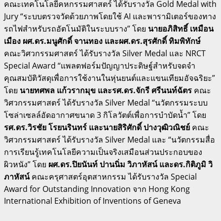
คณะเทคโนโลยีคหกรรมศาสตร์ ได้รับรางวัล Gold Medal with
Jury “ระบบตรวจวัดด้วยภาพโดยใช้ AI และพารามิเตอร์ของทาง
รถไฟสำหรับรถอัตโนมัติในระบบราง” โดย
นายอภิสิทธิ์ เหมือน
เมือง ผศ.ดร.มนูศักดิ์ จานทอง และผศ.ดร.สุรศักดิ์ ทิมพิทักษ์
คณะวิศวกรรมศาสตร์ ได้รับรางวัล Silver Medal และ NRCT
Special Award “แพลตฟอร์มปัญญาประดิษฐ์สำหรับจดจำ
คุณสมบัติวัสดุเพื่อการใช้งานในหุ่นยนต์และแขนเทียมอัจฉริยะ”
โดย
นายทศพล แก้วรากมุข และรศ.ดร.จักรี ศรีนนท์ฉัตร
คณะ
วิศวกรรมศาสตร์ ได้รับรางวัล Silver Medal “นวัตกรรมระบบ
โซล่าเซลล์อัดอากาศขนาด 3 กิโลวัตต์เพื่อการบำบัดน้ำ” โดย
รศ.ดร.วิรชัย โรยนรินทร์ และนายสิริศักดิ์ ปางวุฒิวณิชย์
คณะ
วิศวกรรมศาสตร์ ได้รับรางวัล Silver Medal และ “นวัตกรรมสื่อ
การเรียนรู้เทคโนโลยีความเป็นจริงเสมือนส่วนประกอบของ
ผิวหนัง” โดย
ผศ.ดร.ปิยนันท์ ปานนิ่ม วิภาหัสน์ และดร.กิติภูมิ วิ
ภาหัสน์
คณะครุศาสตร์อุตสาหกรรม ได้รับรางวัล Special
Award for Outstanding Innovation จาก Hong Kong
International Exhibition of Inventions of Geneva