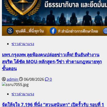
ข่าวล่ามาแรง
มทร.กรุงเทพ ลุยฟ้องคนปล่อยข่าวเท็จ! ยืนยันทำงาน
สุจริต โต้ชัด MOU-หลักสูตร-วีซ่า ทำตามกฎหมายทุก
ขั้นตอน
admin
06/08/2026
0
ข่าวล่ามาแรง
จัดให้จุใจ 7,196 ที่นั่ง “สวนสุนันทา” เปิดรั้วรับ รอบที่ 1