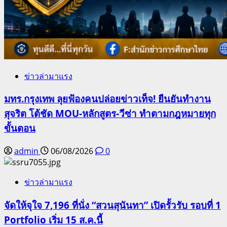
ข่าวล่ามาแรง
มทร.กรุงเทพ ลุยฟ้องคนปล่อยข่าวเท็จ! ยืนยันทำงาน
สุจริต โต้ชัด MOU-หลักสูตร-วีซ่า ทำตามกฎหมายทุก
ขั้นตอน
admin
06/08/2026
0
ข่าวล่ามาแรง
จัดให้จุใจ 7,196 ที่นั่ง “สวนสุนันทา” เปิดรั้วรับ รอบที่ 1
Portfolio เริ่ม 15 ส.ค.นี้