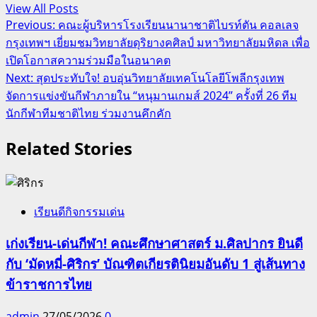
View All Posts
Post
Previous:
คณะผู้บริหารโรงเรียนนานาชาติไบรท์ตัน คอลเลจ
กรุงเทพฯ เยี่ยมชมวิทยาลัยดุริยางคศิลป์ มหาวิทยาลัยมหิดล เพื่อ
navigation
เปิดโอกาสความร่วมมือในอนาคต
Next:
สุดประทับใจ! อบอุ่นวิทยาลัยเทคโนโลยีโพลีกรุงเทพ
จัดการแข่งขันกีฬาภายใน “หนุมานเกมส์ 2024” ครั้งที่ 26 ทีม
นักกีฬาทีมชาติไทย ร่วมงานคึกคัก
Related Stories
เรียนดีกิจกรรมเด่น
เก่งเรียน-เด่นกีฬา! คณะศึกษาศาสตร์ ม.ศิลปากร ยินดี
กับ ‘มัดหมี่-ศิริกร’ บัณฑิตเกียรตินิยมอันดับ 1 สู่เส้นทาง
ข้าราชการไทย
admin
27/05/2026
0