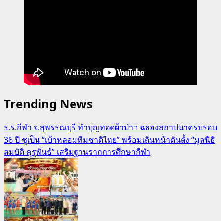
Trending News
ร.ร.กีฬา จ.สุพรรณบุรี ทำบุญทอดผ้าป่าฯ ฉลองสถาปนาครบรอบ
36 ปี ชูเป็น “เบ้าหลอมทีมชาติไทย” พร้อมเดินหน้าดันตั้ง “มูลนิธิ
สมบัติ คุรุพันธ์” เสริมฐานรากการศึกษากีฬา