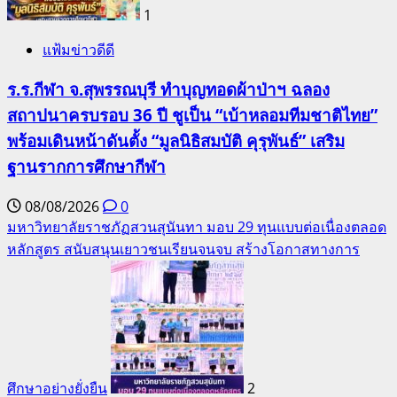
1
แฟ้มข่าวดีดี
ร.ร.กีฬา จ.สุพรรณบุรี ทำบุญทอดผ้าป่าฯ ฉลอง
สถาปนาครบรอบ 36 ปี ชูเป็น “เบ้าหลอมทีมชาติไทย”
พร้อมเดินหน้าดันตั้ง “มูลนิธิสมบัติ คุรุพันธ์” เสริม
ฐานรากการศึกษากีฬา
08/08/2026
0
มหาวิทยาลัยราชภัฏสวนสุนันทา มอบ 29 ทุนแบบต่อเนื่องตลอด
หลักสูตร สนับสนุนเยาวชนเรียนจนจบ สร้างโอกาสทางการ
ศึกษาอย่างยั่งยืน
2