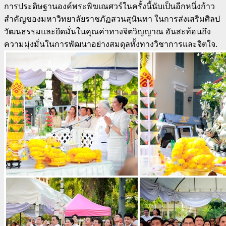
การประดิษฐานองค์พระพิฆเณศวร์ในครั้งนี้นับเป็นอีกหนึ่งก้าว
สำคัญของมหาวิทยาลัยราชภัฏสวนสุนันทา ในการส่งเสริมศิลป
วัฒนธรรมและยึดมั่นในคุณค่าทางจิตวิญญาณ อันสะท้อนถึง
ความมุ่งมั่นในการพัฒนาอย่างสมดุลทั้งทางวิชาการและจิตใจ.