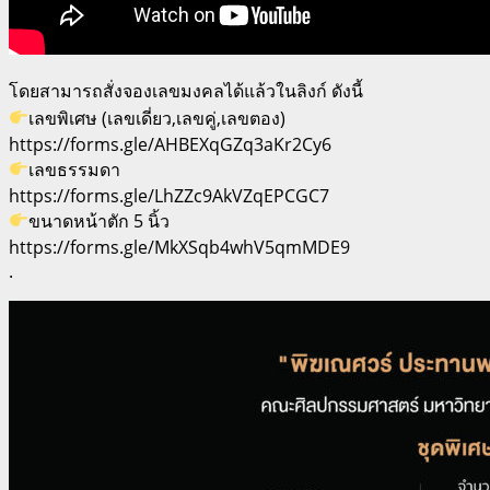
โดยสามารถสั่งจองเลขมงคลได้แล้วในลิงก์ ดังนี้
เลขพิเศษ (เลขเดี่ยว,เลขคู่,เลขตอง)
https://forms.gle/AHBEXqGZq3aKr2Cy6
เลขธรรมดา
https://forms.gle/LhZZc9AkVZqEPCGC7
ขนาดหน้าตัก 5 นิ้ว
https://forms.gle/MkXSqb4whV5qmMDE9
.