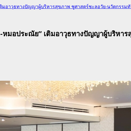
 เติมอาวุธทางปัญญาผู้บริหารสุขภาพ ชูศาสตร์ชะลอวัย-นวัตกรรม
้อม-หมอประณัย” เติมอาวุธทางปัญญาผู้บริหา