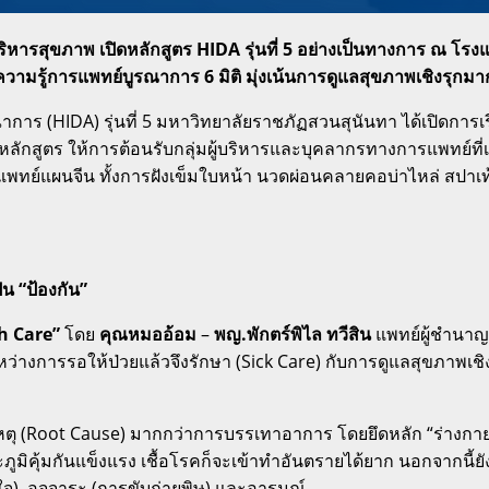
ิหารสุขภาพ เปิดหลักสูตร HIDA รุ่นที่ 5 อย่างเป็นทางการ ณ โรง
วามรู้การแพทย์บูรณาการ 6 มิติ มุ่งเน้นการดูแลสุขภาพเชิงรุกม
ณาการ (HIDA) รุ่นที่ 5 มหาวิทยาลัยราชภัฏสวนสุนันทา ได้เปิดการ
หลักสูตร ให้การต้อนรับกลุ่มผู้บริหารและบุคลากรทางการแพทย์ท
์แผนจีน ทั้งการฝังเข็มใบหน้า นวดผ่อนคลายคอบ่าไหล่ สปาเท้า
น “ป้องกัน”
h Care”
โดย
คุณหมออ้อม
–
พญ.พักตร์พิไล ทวีสิน
แพทย์ผู้ชำนาญ
หว่างการรอให้ป่วยแล้วจึงรักษา (Sick Care) กับการดูแลสุขภาพเชิ
้นเหตุ (Root Cause) มากกว่าการบรรเทาอาการ
โดยยึดหลัก “ร่างกายคื
ภูมิคุ้มกันแข็งแรง เชื้อโรคก็จะเข้าทำอันตรายได้ยาก
นอกจากนี้ยั
), อุจจาระ (การขับถ่ายพิษ) และอารมณ์