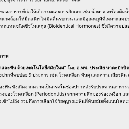
องอาหารที่ก่อให้เกิดกรดและการอักเสบ เช่น น้ำตาล เครื่องดื่ม
วดล้อมให้มืดสนิท ไม่มีคลื่นรบกวน และมีอุณหภูมิที่เหมาะสมปร
แทนชนิดชีวโมเลกุล (Bioidentical Hormones) ซึ่งมีความปลอด
ขภาพ
กและฟัน ด้วยเทคโนโลยีสมัยใหม่”
โดย
อ.ทพ.
ประณัย นาคะปักษิ
องปากที่พบบ่อย 9 ประการ เช่น โรคเหงือก ฟันผุ และความเสียวฟั
) ของฟัน ซึ่งเกิดจากความเป็นกรดในช่องปากหลังรับประทานอาหารว
แรงของโรคเหงือก (Periodontitis) จากความลึกของร่องเหงือก
แล
เข้าไม่ถึง
รวมถึงการเลือกใช้วัสดุบูรณะฟันที่ทันสมัยทั้งแบบโ