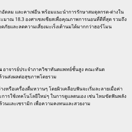
น้ำอัดลม และคาเฟอีน
พร้อมแนะนำการรักษาสมดุลกรด-ด่างใน
ะมาณ 18.3 องศาเซลเซียสเพื่อคุณภาพการนอนที่ดีที่สุด
รวมถึง
ภัยและลดความเสี่ยงมะเร็งเต้านมได้มากกว่าฮอร์โมน
ณ
อาจารย์ประจำภาควิชาทันตแพทย์ชั้นสูง คณะทันต
น ล้วนส่งผลต่อสุขภาพโดยรวม
่างหรือเครื่องดื่มหวานๆ
โดยผิวเคลือบฟันจะเริ่มละลายเมื่อค่า
ะการใช้เทคโนโลยีใหม่ๆ ในการดูแลตนเอง เช่น ไหมขัดฟันพลัง
ลหะล้วนและเซรามิก เพื่อความคงทนและสวยงาม