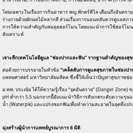
โดยเฉพาะในเรื่องการกินอาหาร พญ.พักตร์พิไล เตือนถึงอันตรายข
ร่างกายด้วยผักผลไม้หลากสี
ส่วนเรื่องการนอนหลับควรดูแลสภาพแ
การให้ความสำคัญกับสมดุลฮอร์โมน โดยแนะนำการใช้ฮอร์โมนทด
สังเคราะห์
เจาะลึกเทคโนโลยีดูแล “ช่องปากและฟัน” รากฐานสำคัญของสุ
ต่อด้วยการบรรยายในหัวข้อ
“เคล็ดลับการดูแลสุขภาพในช่องปา
แพทยศาสตร์ มหาวิทยาลัยมหิดล ซึ่งชี้ให้เห็นว่าปัญหาสุขภาพช่
อ.ทพ.
ประณัย ได้ให้ความรู้เรื่อง “จุดอันตราย” (Danger Zone
pH ต่ำกว่า 5.5
นอกจากนี้ยังแนะนำวิธีการสังเกตระดับความรุน
น้ำ (Waterpik) และแปรงซอกฟันเพื่อทำความสะอาดในจุดที่แปรง
มุ่งสร้างผู้นำการแพทย์บูรณาการ 6 มิติ