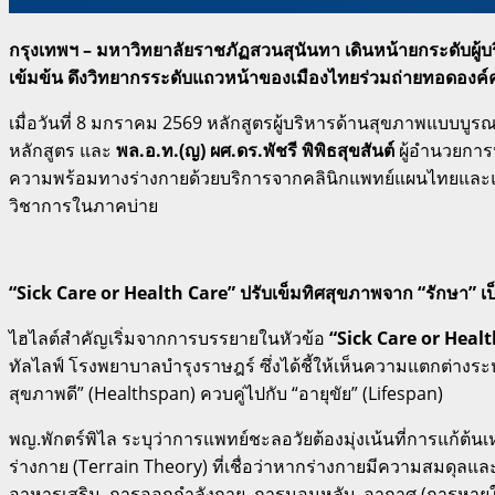
กรุงเทพฯ – มหาวิทยาลัยราชภัฏสวนสุนันทา เดินหน้ายกระดับผู้บร
เข้มข้น ดึงวิทยากรระดับแถวหน้าของเมืองไทยร่วมถ่ายทอดองค์ค
เมื่อวันที่ 8 มกราคม 2569 หลักสูตรผู้บริหารด้านสุขภาพแบบบูร
หลักสูตร และ
พล.อ.ท.(ญ) ผศ.ดร.พัชรี พิพิธสุขสันต์
ผู้อำนวยการ
ความพร้อมทางร่างกายด้วยบริการจากคลินิกแพทย์แผนไทยและแพทย
วิชาการในภาคบ่าย
“Sick Care or Health Care” ปรับเข็มทิศสุขภาพจาก “รักษา” เป็
ไฮไลต์สำคัญเริ่มจากการบรรยายในหัวข้อ
“Sick Care or Healt
ทัลไลฟ์ โรงพยาบาลบำรุงราษฎร์ ซึ่งได้ชี้ให้เห็นความแตกต่างระ
สุขภาพดี” (Healthspan) ควบคู่ไปกับ “อายุขัย” (Lifespan)
พญ.พักตร์พิไล ระบุว่าการแพทย์ชะลอวัยต้องมุ่งเน้นที่การแก้ต
ร่างกาย (Terrain Theory) ที่เชื่อว่าหากร่างกายมีความสมดุลและ
อาหารเสริม, การออกกำลังกาย, การนอนหลับ, อากาศ (การหายใจ