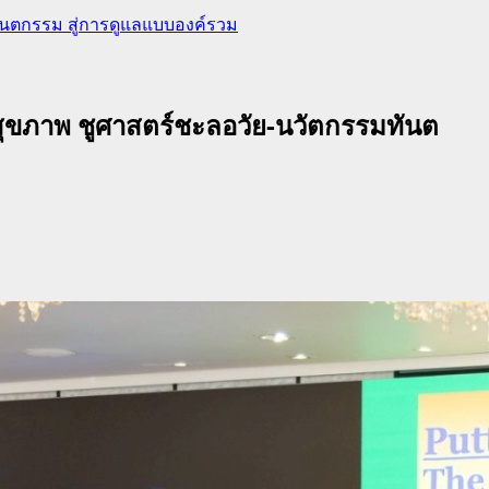
ทันตกรรม สู่การดูแลแบบองค์รวม
รสุขภาพ ชูศาสตร์ชะลอวัย-นวัตกรรมทันต