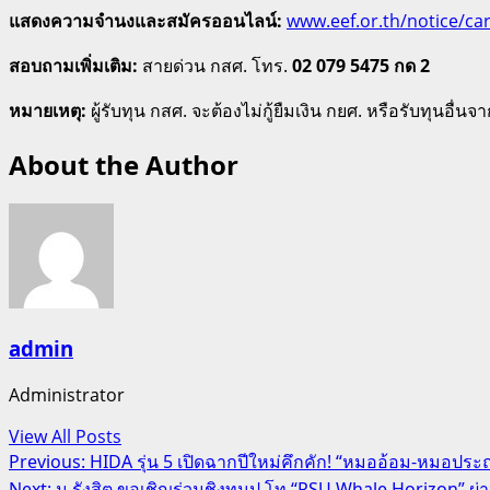
แสดงความจำนงและสมัครออนไลน์:
www.eef.or.th/notice/car
สอบถามเพิ่มเติม:
สายด่วน กสศ. โทร.
02 079 5475 กด 2
หมายเหตุ:
ผู้รับทุน กสศ. จะต้องไม่กู้ยืมเงิน กยศ. หรือรับทุนอื่
About the Author
admin
Administrator
View All Posts
Post
Previous:
HIDA รุ่น 5 เปิดฉากปีใหม่คึกคัก! “หมออ้อม-หมอปร
Next:
ม.รังสิต ขอเชิญร่วมชิงทุนป.โท “RSU Whale Horizon” ผ