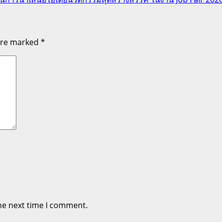
 are marked
*
he next time I comment.