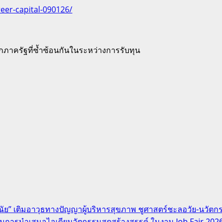
eer-capital-090126/
นจากภาครัฐที่ซ้ำซ้อนกันในระหว่างการรับทุน
ะณัย” เติมอาวุธทางปัญญาผู้บริหารสุขภาพ ชูศาสตร์ชะลอวัย-นวัต
่านการนำเสนอไอเดียนวัตกรรมสุดสร้างสรรค์ ในงาน Job Fair 202