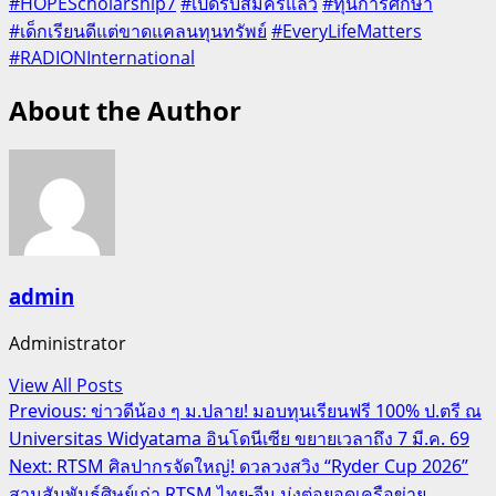
#HOPEScholarship7
#เปิดรับสมัครแล้ว
#ทุนการศึกษา
#เด็กเรียนดีแต่ขาดแคลนทุนทรัพย์
#EveryLifeMatters
#RADIONInternational
About the Author
admin
Administrator
View All Posts
Post
Previous:
ข่าวดีน้อง ๆ ม.ปลาย! มอบทุนเรียนฟรี 100% ป.ตรี ณ
Universitas Widyatama อินโดนีเซีย ขยายเวลาถึง 7 มี.ค. 69
navigation
Next:
RTSM ศิลปากรจัดใหญ่! ดวลวงสวิง “Ryder Cup 2026”
สานสัมพันธ์ศิษย์เก่า RTSM ไทย-จีน มุ่งต่อยอดเครือข่าย