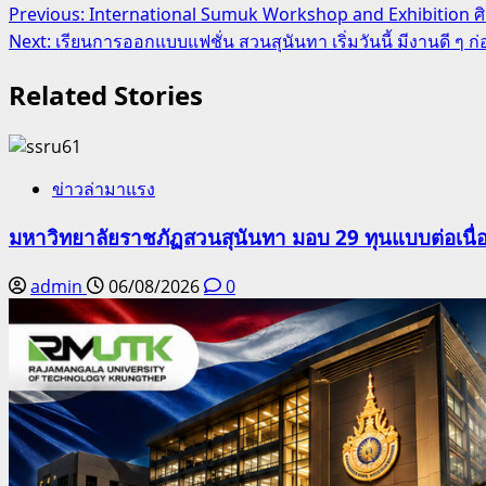
Post
Previous:
International Sumuk Workshop and Exhibition ศิ
Next:
เรียนการออกแบบแฟชั่น สวนสุนันทา เริ่มวันนี้ มีงานดี ๆ ก่
navigation
Related Stories
ข่าวล่ามาแรง
มหาวิทยาลัยราชภัฏสวนสุนันทา มอบ 29 ทุนแบบต่อเนื่
admin
06/08/2026
0