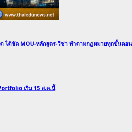
ริต โต้ชัด MOU-หลักสูตร-วีซ่า ทำตามกฎหมายทุกขั้นตอน
Portfolio เริ่ม 15 ส.ค.นี้