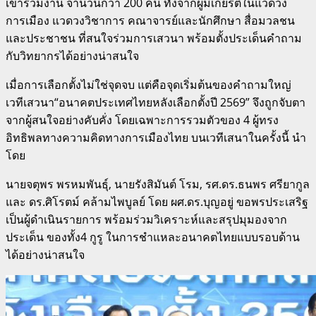
เข้าร่วมงาน จำนวนกว่า 200 คน ทั้งจากผู้มีเกียรติในแวดวง
การเมือง แวดวงวิชาการ คณาจารย์และนักศึกษา สื่อมวลชน
และประชาชน ที่สนใจร่วมการเสวนา พร้อมตั้งประเด็นคำถาม
กับวิทยากรได้อย่างน่าสนใจ
เมื่อการเลือกตั้งไม่ใช่จุดจบ แต่คือจุดเริ่มต้นของคำถามใหญ่
เวทีเสวนา“อนาคตประเทศไทยหลังเลือกตั้งปี 2569” จึงถูกจับตา
จากผู้สนใจอย่างคับคั่ง โดยเฉพาะการรวมตัวของ 4 ผู้ทรง
อิทธิพลทางความคิดทางการเมืองไทย บนเวทีเสนาในครั้งนี้ นำ
โดย
นายจตุพร พรหมพันธุ์, นายรังสิมันต์ โรม, รศ.ดร.ธนพร ศรียากูล
และ ดร.ศิโรตม์ คล้ามไพบูลย์ โดย ผศ.ดร.บุญอยู่ ขอพรประเสริฐ
เป็นผู้ดำเนินรายการ พร้อมร่วมวิเคราะห์และสรุปมุมองจาก
ประเด็น ของทั้ง4 กูรู ในการชำแหละอนาคตไทยแบบรอบด้าน
ได้อย่างน่าสนใจ