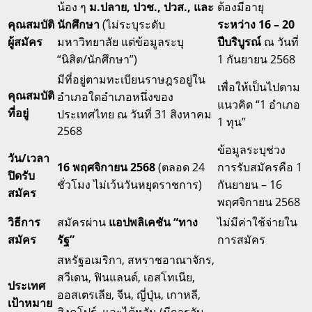
น้อง ๆ
ม.ปลาย, ปวช., ปวส., และ
ต้องมีอายุ
คุณสมบัติ
นักศึกษา
(ไม่ระบุระดับ
ระหว่าง 16 – 20
ผู้สมัคร
มหาวิทยาลัย แต่ข้อมูลระบุ
ปีบริบูรณ์
ณ วันที่
“นิสิต/นักศึกษา”)
1 กันยายน 2568
มีที่อยู่ตามทะเบียนราษฎรอยู่ใน
เพื่อให้เป็นไปตาม
คุณสมบัติ
อำเภอใดอำเภอหนึ่งของ
แนวคิด “1 อำเภอ
ที่อยู่
ประเทศไทย ณ วันที่ 31 สิงหาคม
1 ทุน”
2568
ข้อมูลระบุช่วง
วัน/เวลา
16 พฤศจิกายน 2568
(ตลอด 24
การรับสมัครคือ 1
ปิดรับ
ชั่วโมง ไม่เว้นวันหยุดราชการ)
กันยายน – 16
สมัคร
พฤศจิกายน 2568
วิธีการ
สมัครผ่าน
แอปพลิเคชัน “ทาง
ไม่มีค่าใช้จ่ายใน
สมัคร
รัฐ”
การสมัคร
สหรัฐอเมริกา, สหราชอาณาจักร,
สวีเดน, ฟินแลนด์, เอสโทเนีย,
ประเทศ
ออสเตรเลีย, จีน, ญี่ปุ่น, เกาหลี,
เป้าหมาย
สิงคโปร์, และไต้หวัน (มีการจับ