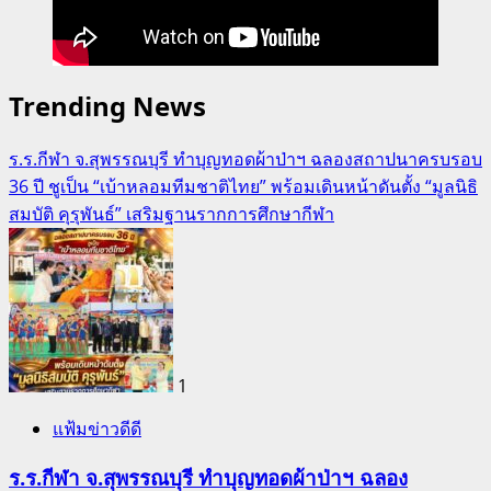
Trending News
ร.ร.กีฬา จ.สุพรรณบุรี ทำบุญทอดผ้าป่าฯ ฉลองสถาปนาครบรอบ
36 ปี ชูเป็น “เบ้าหลอมทีมชาติไทย” พร้อมเดินหน้าดันตั้ง “มูลนิธิ
สมบัติ คุรุพันธ์” เสริมฐานรากการศึกษากีฬา
1
แฟ้มข่าวดีดี
ร.ร.กีฬา จ.สุพรรณบุรี ทำบุญทอดผ้าป่าฯ ฉลอง