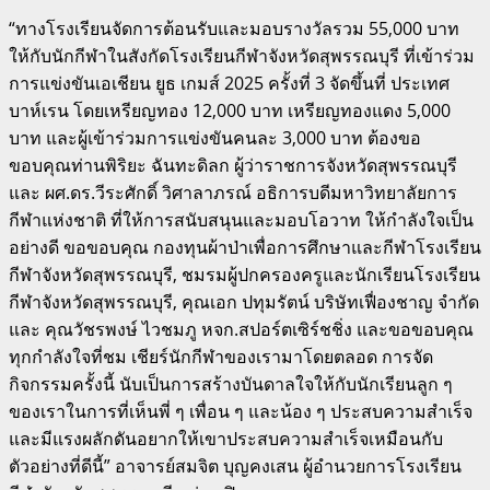
“ทางโรงเรียนจัดการต้อนรับและมอบรางวัลรวม 55,000 บาท
ให้กับนักกีฬาในสังกัดโรงเรียนกีฬาจังหวัดสุพรรณบุรี ที่เข้าร่วม
การแข่งขันเอเชียน ยูธ เกมส์ 2025 ครั้งที่ 3 จัดขึ้นที่ ประเทศ
บาห์เรน โดยเหรียญทอง 12,000 บาท เหรียญทองแดง 5,000
บาท และผู้เข้าร่วมการแข่งขันคนละ 3,000 บาท ต้องขอ
ขอบคุณท่านพิริยะ ฉันทะดิลก ผู้ว่าราชการจังหวัดสุพรรณบุรี
และ ผศ.ดร.วีระศักดิ์ วิศาลาภรณ์ อธิการบดีมหาวิทยาลัยการ
กีฬาแห่งชาติ ที่ให้การสนับสนุนและมอบโอวาท ให้กำลังใจเป็น
อย่างดี ขอขอบคุณ กองทุนผ้าป่าเพื่อการศึกษาและกีฬาโรงเรียน
กีฬาจังหวัดสุพรรณบุรี, ชมรมผู้ปกครองครูและนักเรียนโรงเรียน
กีฬาจังหวัดสุพรรณบุรี, คุณเอก ปทุมรัตน์ บริษัทเฟื่องชาญ จำกัด
และ คุณวัชรพงษ์ ไวชมภู หจก.สปอร์ตเซิร์ชชิ่ง และขอขอบคุณ
ทุกกำลังใจที่ชม เชียร์นักกีฬาของเรามาโดยตลอด การจัด
กิจกรรมครั้งนี้ นับเป็นการสร้างบันดาลใจให้กับนักเรียนลูก ๆ
ของเราในการที่เห็นพี่ ๆ เพื่อน ๆ และน้อง ๆ ประสบความสำเร็จ
และมีแรงผลักดันอยากให้เขาประสบความสำเร็จเหมือนกับ
ตัวอย่างที่ดีนี้” อาจารย์สมจิต บุญคงเสน ผู้อำนวยการโรงเรียน