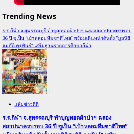
Trending News
ร.ร.กีฬา จ.สุพรรณบุรี ทำบุญทอดผ้าป่าฯ ฉลองสถาปนาครบรอบ
36 ปี ชูเป็น “เบ้าหลอมทีมชาติไทย” พร้อมเดินหน้าดันตั้ง “มูลนิธิ
สมบัติ คุรุพันธ์” เสริมฐานรากการศึกษากีฬา
1
แฟ้มข่าวดีดี
ร.ร.กีฬา จ.สุพรรณบุรี ทำบุญทอดผ้าป่าฯ ฉลอง
สถาปนาครบรอบ 36 ปี ชูเป็น “เบ้าหลอมทีมชาติไทย”