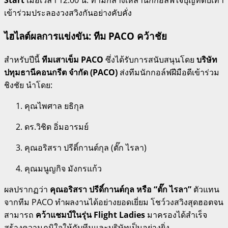
Start
เมื่อเวลา 12.00 น. ท่ามกลางเหล่านักกอล์ฟใจบุญที่ตบเท้า
เข้าร่วมประลองวงสวิงกันอย่างคับคั่ง
ไฮไลต์ผลการแข่งขัน: ทีม PACO คว้าชัย
สำหรับปีนี้
ทีมเสาเข็ม PACO
ซึ่งได้รับการสนับสนุนโดย
บริษัท
ปทุมธานีคอนกรีต จำกัด (PACO)
ส่งทีมนักกอล์ฟฝีมือดีเข้าร่วม
ชิงชัย นำโดย:
คุณไพศาล ยธิกุล
ดร.วิชิต อิ่มอารมย์
คุณอริสรา ปรีดิ์กานต์กุล (ตั๊ก ไรลา)
คุณมนูญกิจ มังกรแก้ว
ผลปรากฏว่า
คุณอริสรา ปรีดิ์กานต์กุล หรือ “ตั๊ก ไรลา”
ตัวแทน
จากทีม PACO ทำผลงานได้อย่างยอดเยี่ยม โชว์วงสวิงสุดฮอตจน
สามารถ
คว้าแชมป์ในรุ่น Flight Ladies
มาครองได้สำเร็จ
สร้างความภูมิใจให้กับทีมและบริษัทเป็นอย่างยิ่ง