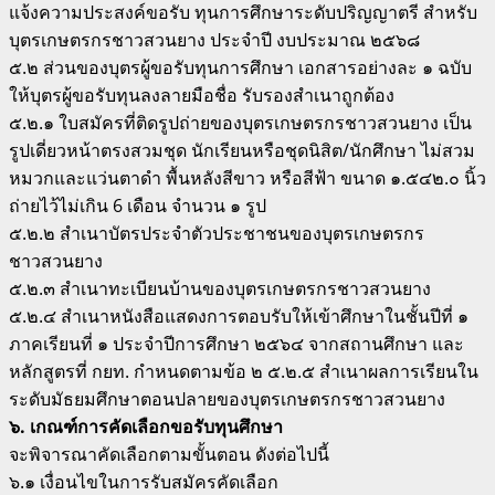
แจ้งความประสงค์ขอรับ ทุนการศึกษาระดับปริญญาตรี สําหรับ
บุตรเกษตรกรชาวสวนยาง ประจําปี งบประมาณ ๒๕๖๘
๕.๒ ส่วนของบุตรผู้ขอรับทุนการศึกษา เอกสารอย่างละ ๑ ฉบับ
ให้บุตรผู้ขอรับทุนลงลายมือชื่อ รับรองสําเนาถูกต้อง
๕.๒.๑ ใบสมัครที่ติดรูปถ่ายของบุตรเกษตรกรชาวสวนยาง เป็น
รูปเดี่ยวหน้าตรงสวมชุด นักเรียนหรือชุดนิสิต/นักศึกษา ไม่สวม
หมวกและแว่นตาดํา พื้นหลังสีขาว หรือสีฟ้า ขนาด ๑.๕๔๒.๐ นิ้ว
ถ่ายไว้ไม่เกิน 6 เดือน จํานวน ๑ รูป
๕.๒.๒ สําเนาบัตรประจําตัวประชาชนของบุตรเกษตรกร
ชาวสวนยาง
๕.๒.๓ สําเนาทะเบียนบ้านของบุตรเกษตรกรชาวสวนยาง
๕.๒.๔ สําเนาหนังสือแสดงการตอบรับให้เข้าศึกษาในชั้นปีที่ ๑
ภาคเรียนที่ ๑ ประจําปีการศึกษา ๒๕๖๔ จากสถานศึกษา และ
หลักสูตรที่ กยท. กําหนดตามข้อ ๒ ๕.๒.๕ สําเนาผลการเรียนใน
ระดับมัธยมศึกษาตอนปลายของบุตรเกษตรกรชาวสวนยาง
๖. เกณฑ์การคัดเลือกขอรับทุนศึกษา
จะพิจารณาคัดเลือกตามขั้นตอน ดังต่อไปนี้
๖.๑ เงื่อนไขในการรับสมัครคัดเลือก