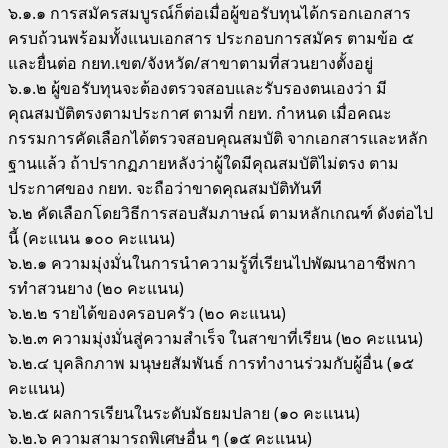
๖.๑.๑ การสมัครสมบูรณ์ก็ต่อเมื่อผู้ขอรับทุนได้กรอกเอกสาร
ครบถ้วนพร้อมทั้งแนบเอกสาร ประกอบการสมัคร ตามข้อ ๕
และยื่นต่อ กยท.เขต/จังหวัด/สาขาตามที่สวนยางตั้งอยู่
๖.๑.๒ ผู้ขอรับทุนจะต้องตรวจสอบและรับรองตนเองว่า มี
คุณสมบัติตรงตามประกาศ ตามที่ กยท. กําหนด เมื่อคณะ
กรรมการคัดเลือกได้ตรวจสอบคุณสมบัติ จากเอกสารและหลัก
ฐานแล้ว ถ้าปรากฏภายหลังว่าผู้ใดมีคุณสมบัติไม่ตรง ตาม
ประกาศของ กยท. จะถือว่าขาดคุณสมบัติทันที
๖.๒ คัดเลือกโดยวิธีการสอบสัมภาษณ์ ตามหลักเกณฑ์ ดังต่อไป
นี้ (คะแนน ๑๐๐ คะแนน)
๖.๒.๑ ความมุ่งมั่นในการนําความรู้ที่เรียนไปพัฒนาอาชีพกา
รทําสวนยาง (๒๐ คะแนน)
๖.๒.๒ รายได้ของครอบครัว (๒๐ คะแนน)
๖.๒.๓ ความมุ่งมั่นสู่ความสําเร็จ ในสาขาที่เรียน (๒๐ คะแนน)
๖.๒.๔ บุคลิกภาพ มนุษยสัมพันธ์ การทํางานร่วมกับผู้อื่น (๑๕
คะแนน)
๖.๒.๕ ผลการเรียนในระดับมัธยมปลาย (๑๐ คะแนน)
๖.๒.๖ ความสามารถพิเศษอื่น ๆ (๑๕ คะแนน)