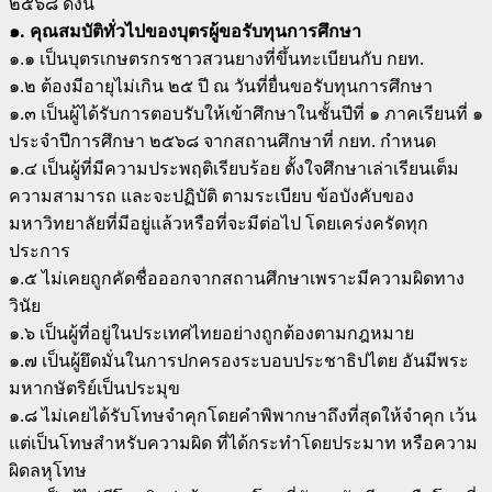
๒๕๖๘ ดังนี้
๑. คุณสมบัติทั่วไปของบุตรผู้ขอรับทุนการศึกษา
๑.๑ เป็นบุตรเกษตรกรชาวสวนยางที่ขึ้นทะเบียนกับ กยท.
๑.๒ ต้องมีอายุไม่เกิน ๒๕ ปี ณ วันที่ยื่นขอรับทุนการศึกษา
๑.๓ เป็นผู้ได้รับการตอบรับให้เข้าศึกษาในชั้นปีที่ ๑ ภาคเรียนที่ ๑
ประจําปีการศึกษา ๒๕๖๘ จากสถานศึกษาที่ กยท. กําหนด
๑.๔ เป็นผู้ที่มีความประพฤติเรียบร้อย ตั้งใจศึกษาเล่าเรียนเต็ม
ความสามารถ และจะปฏิบัติ ตามระเบียบ ข้อบังคับของ
มหาวิทยาลัยที่มีอยู่แล้วหรือที่จะมีต่อไป โดยเคร่งครัดทุก
ประการ
๑.๕ ไม่เคยถูกคัดชื่อออกจากสถานศึกษาเพราะมีความผิดทาง
วินัย
๑.๖ เป็นผู้ที่อยู่ในประเทศไทยอย่างถูกต้องตามกฎหมาย
๑.๗ เป็นผู้ยึดมั่นในการปกครองระบอบประชาธิปไตย อันมีพระ
มหากษัตริย์เป็นประมุข
๑.๘ ไม่เคยได้รับโทษจําคุกโดยคําพิพากษาถึงที่สุดให้จําคุก เว้น
แต่เป็นโทษสําหรับความผิด ที่ได้กระทําโดยประมาท หรือความ
ผิดลหุโทษ