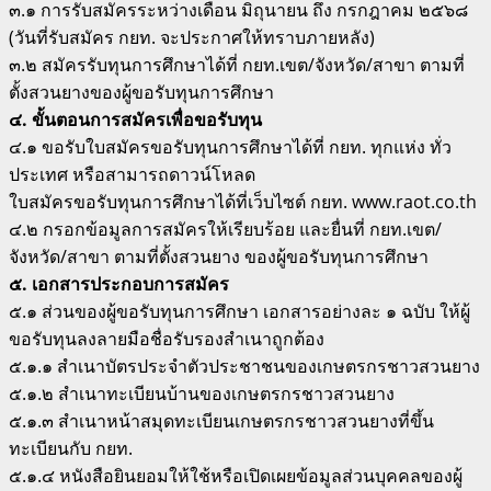
๓.๑ การรับสมัครระหว่างเดือน มิถุนายน ถึง กรกฎาคม ๒๕๖๘
(วันที่รับสมัคร กยท. จะประกาศให้ทราบภายหลัง)
๓.๒ สมัครรับทุนการศึกษาได้ที่ กยท.เขต/จังหวัด/สาขา ตามที่
ตั้งสวนยางของผู้ขอรับทุนการศึกษา
๔. ขั้นตอนการสมัครเพื่อขอรับทุน
๔.๑ ขอรับใบสมัครขอรับทุนการศึกษาได้ที่ กยท. ทุกแห่ง ทั่ว
ประเทศ หรือสามารถดาวน์โหลด
ใบสมัครขอรับทุนการศึกษาได้ที่เว็บไซต์ กยท. www.raot.co.th
๔.๒ กรอกข้อมูลการสมัครให้เรียบร้อย และยื่นที่ กยท.เขต/
จังหวัด/สาขา ตามที่ตั้งสวนยาง ของผู้ขอรับทุนการศึกษา
๕. เอกสารประกอบการสมัคร
๕.๑ ส่วนของผู้ขอรับทุนการศึกษา เอกสารอย่างละ ๑ ฉบับ ให้ผู้
ขอรับทุนลงลายมือชื่อรับรองสําเนาถูกต้อง
๕.๑.๑ สําเนาบัตรประจําตัวประชาชนของเกษตรกรชาวสวนยาง
๕.๑.๒ สําเนาทะเบียนบ้านของเกษตรกรชาวสวนยาง
๕.๑.๓ สําเนาหน้าสมุดทะเบียนเกษตรกรชาวสวนยางที่ขึ้น
ทะเบียนกับ กยท.
๕.๑.๔ หนังสือยินยอมให้ใช้หรือเปิดเผยข้อมูลส่วนบุคคลของผู้