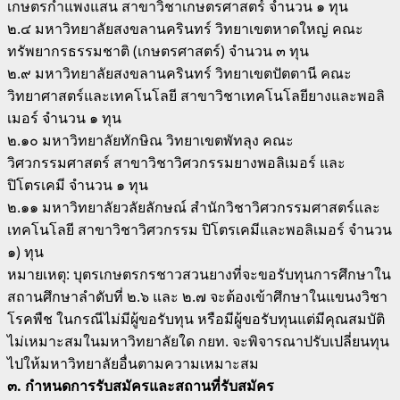
เกษตรกําแพงแสน สาขาวิชาเกษตรศาสตร์ จํานวน ๑ ทุน
๒.๔ มหาวิทยาลัยสงขลานครินทร์ วิทยาเขตหาดใหญ่ คณะ
ทรัพยากรธรรมชาติ (เกษตรศาสตร์) จํานวน ๓ ทุน
๒.๙ มหาวิทยาลัยสงขลานครินทร์ วิทยาเขตปัตตานี คณะ
วิทยาศาสตร์และเทคโนโลยี สาขาวิชาเทคโนโลยียางและพอลิ
เมอร์ จํานวน ๑ ทุน
๒.๑๐ มหาวิทยาลัยทักษิณ วิทยาเขตพัทลุง คณะ
วิศวกรรมศาสตร์ สาขาวิชาวิศวกรรมยางพอลิเมอร์ และ
ปิโตรเคมี จํานวน ๑ ทุน
๒.๑๑ มหาวิทยาลัยวลัยลักษณ์ สํานักวิชาวิศวกรรมศาสตร์และ
เทคโนโลยี สาขาวิชาวิศวกรรม ปิโตรเคมีและพอลิเมอร์ จํานวน
๑) ทุน
หมายเหตุ: บุตรเกษตรกรชาวสวนยางที่จะขอรับทุนการศึกษาใน
สถานศึกษาลําดับที่ ๒.๖ และ ๒.๗ จะต้องเข้าศึกษาในแขนงวิชา
โรคพืช ในกรณีไม่มีผู้ขอรับทุน หรือมีผู้ขอรับทุนแต่มีคุณสมบัติ
ไม่เหมาะสมในมหาวิทยาลัยใด กยท. จะพิจารณาปรับเปลี่ยนทุน
ไปให้มหาวิทยาลัยอื่นตามความเหมาะสม
๓. กําหนดการรับสมัครและสถานที่รับสมัคร