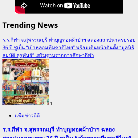
Trending News
ร.ร.กีฬา จ.สุพรรณบุรี ทำบุญทอดผ้าป่าฯ ฉลองสถาปนาครบรอบ
36 ปี ชูเป็น “เบ้าหลอมทีมชาติไทย” พร้อมเดินหน้าดันตั้ง “มูลนิธิ
สมบัติ คุรุพันธ์” เสริมฐานรากการศึกษากีฬา
1
แฟ้มข่าวดีดี
ร.ร.กีฬา จ.สุพรรณบุรี ทำบุญทอดผ้าป่าฯ ฉลอง