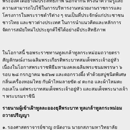
พระองค์ได้อย่างมีประสิทธิภาพ นอกจากนี้ ทรงนำความรู้และ
ความสามารถไปใช้ในการบริหารงานหน่วยงานราชการและ
โครงการในพระราชดำริต่าง ๆ จนเป็นที่ประจักษ์แก่ประชาชน
ชาวไทย และชาวต่างประเทศ ในการนำแนวคิดและหลักการ
จัดการสมัยใหม่ไปประยุกต์ใช้ได้อย่างมีประสิทธิภาพ
ในโอกาสนี้ ขอพระราชทานทูลเกล้าทูลกระหม่อมถวายตรา
สัญลักษณ์งานเฉลิมพระเกียรติพระบาทสมเด็จพระเจ้าอยู่หัว
เนื่องในโอกาสพระราชพิธีมหามงคลเฉลิมพระชนมพรรษา ๖
รอบ ๒๘ กรกฎาคม ๒๕๖๗ และดอกรวงผึ้ง ทำด้วยสบู่ชนิดพิเศษ
กลิ่นเครื่องหอมไทย กับผ้าไหมลายขัด ๔ ตะกอ และผ้าไหมตะ
กอเลโน แด่พระบาทสมเด็จพระเจ้าอยู่หัว และสมเด็จพระนางเจ้า
ฯ พระบรมราชินี
รายนามผู้เข้าเฝ้าทูลละอองธุลีพระบาท ทูลเกล้าทูลกระหม่อม
ถวายปริญญา
๑. รองศาสตราจารย์ชาญ ถนัดงาน นายกสภามหาวิทยาลัย