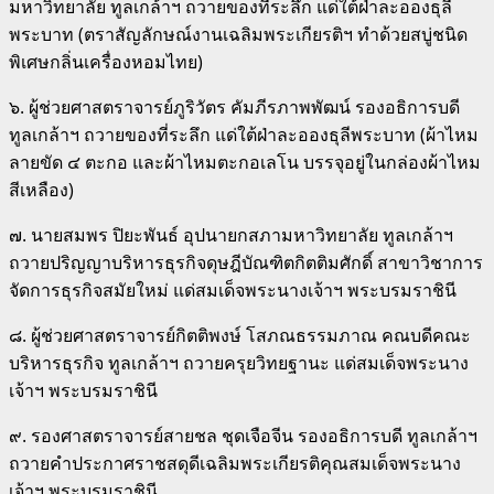
มหาวิทยาลัย ทูลเกล้าฯ ถวายของที่ระลึก แด่ใต้ฝ่าละอองธุลี
พระบาท (ตราสัญลักษณ์งานเฉลิมพระเกียรติฯ ทำด้วยสบู่ชนิด
พิเศษกลิ่นเครื่องหอมไทย)
๖. ผู้ช่วยศาสตราจารย์ภูริวัตร คัมภีรภาพพัฒน์ รองอธิการบดี
ทูลเกล้าฯ ถวายของที่ระลึก แด่ใต้ฝ่าละอองธุลีพระบาท (ผ้าไหม
ลายขัด ๔ ตะกอ และผ้าไหมตะกอเลโน บรรจุอยู่ในกล่องผ้าไหม
สีเหลือง)
๗. นายสมพร ปิยะพันธ์ อุปนายกสภามหาวิทยาลัย ทูลเกล้าฯ
ถวายปริญญาบริหารธุรกิจดุษฎีบัณฑิตกิตติมศักดิ์ สาขาวิชาการ
จัดการธุรกิจสมัยใหม่ แด่สมเด็จพระนางเจ้าฯ พระบรมราชินี
๘. ผู้ช่วยศาสตราจารย์กิตติพงษ์ โสภณธรรมภาณ คณบดีคณะ
บริหารธุรกิจ ทูลเกล้าฯ ถวายครุยวิทยฐานะ แด่สมเด็จพระนาง
เจ้าฯ พระบรมราชินี
๙. รองศาสตราจารย์สายชล ชุดเจือจีน รองอธิการบดี ทูลเกล้าฯ
ถวายคําประกาศราชสดุดีเฉลิมพระเกียรติคุณสมเด็จพระนาง
เจ้าฯ พระบรมราชินี