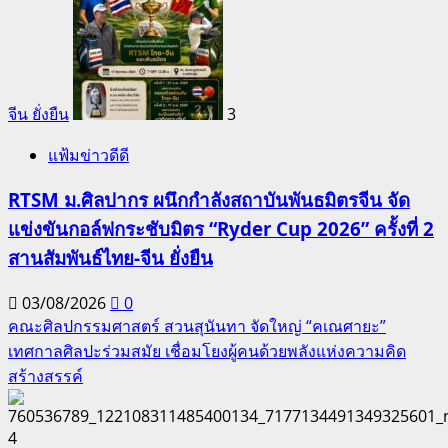
จีน ยั่งยืน
3
แฟ้มข่าวดีดี
RTSM ม.ศิลปากร ผนึกกำลังสถาบันพันธมิตรจีน จัด
แข่งขันกอล์ฟกระชับมิตร “Ryder Cup 2026” ครั้งที่ 2
สานสัมพันธ์ไทย-จีน ยั่งยืน
03/08/2026
0
คณะศิลปกรรมศาสตร์ สวนสุนันทา จัดใหญ่ “คเณศายะ”
เทศกาลศิลปะร่วมสมัย เชื่อมโยงผู้คนด้วยพลังแห่งความคิด
สร้างสรรค์
4