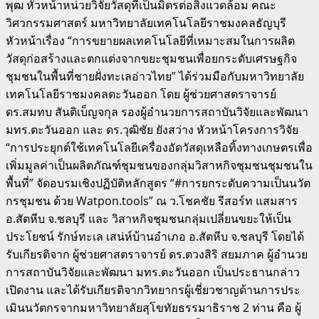
พุฒ หัวหน้าหน่วยวิจัยวัสดุที่เป็นมิตรต่อสิ่งแวดล้อม คณะ
วิศวกรรมศาสตร์ มหาวิทยาลัยเทคโนโลยีราชมงคลธัญบุรี
หัวหน้าเรื่อง “การขยายผลเทคโนโลยีที่เหมาะสมในการผลิต
วัสดุก่อสร้างและตกแต่งจากขยะชุมชนเพื่อยกระดับเศรษฐกิจ
ชุมชนในพื้นที่ชายฝั่งทะเลอ่าวไทย” ได้ร่วมมือกับมหาวิทยาลัย
เทคโนโลยีราชมงคลตะวันออก โดย ผู้ช่วยศาสตราจารย์
ดร.สมทบ สันติเบ็ญจกุล รองผู้อำนวยการสถาบันวิจัยและพัฒนา
มทร.ตะวันออก และ ดร.วุฒิชัย ยังสว่าง หัวหน้าโครงการวิจัย
“การประยุกต์ใช้เทคโนโลยีเครื่องอัดวัสดุเหลือทิ้งทางเกษตรเพื่อ
เพิ่มมูลค่าเป็นผลิตภัณฑ์ชุมชนของกลุ่มวิสาหกิจชุมชนชุมชนใน
พื้นที่” จัดอบรมเชิงปฏิบัติหลักสูตร “#การยกระดับความเป็นนวัต
กรชุมชน ด้วย Watpon.tools” ณ ว.โชคชัย รีสอร์ท แสมสาร
อ.สัตหีบ จ.ชลบุรี และ วิสาหกิจชุมชนกลุ่มเปลี่ยนขยะให้เป็น
ประโยชน์ รักษ์ทะเล เสน่ห์บ้านอำเภอ อ.สัตหีบ จ.ชลบุรี โดยได้
รับเกียรติจาก ผู้ช่วยศาสตราจารย์ ดร.ตวงสิริ สยมภาค ผู้อำนวย
การสถาบันวิจัยและพัฒนา มทร.ตะวันออก เป็นประธานกล่าว
เปิดงาน และได้รับเกียรติจากวิทยากรผู้เชี่ยวชาญด้านการประ
เมินนวัตกรจากมหาวิทยาลัยสุโขทัยธรรมาธิราช 2 ท่าน คือ ผู้