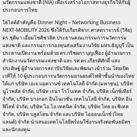
นวัตกรรมแห่งชาติ (NIA) เพื่อเร่งสร้างโอกาสทางธุรกิจให้กับผู้
ประกอบการไทย
ไฮไลต์สำคัญคือ Dinner Night – Networking Business
NEXT-MOBILITY 2026 ซึ่งได้รับเกียรติจาก ศาสตราจารย์ (วิจัย)
ดร.ชุติมา เอี่ยมโชติชวลิต ประธานคณะกรรมการนวัตกรรม
แห่งชาติ และกรรมการกองทุนส่งเสริมงานวิจัย มทร.ธัญบุรี เป็น
ประธานเปิดงาน พร้อมด้วย ดร.กริชผกา บุญเฟื่อง ผู้อำนวยการ
สำนักงานนวัตกรรมแห่งชาติ และ รศ.ดร.เกียรติศักดิ์ แสง
ประดิษฐ์ ผู้อำนวยการสถาบันวิจัยและพัฒนา เข้าร่วม โดยเปิด
เวทีให้ 10 ผู้ประกอบการนวัตกรรมยานยนต์ไฟฟ้าชั้นนำของไทย
ได้แก่ บริษัท เอเจ แอดวานซ์ เทคโนโลยี จำกัด (มหาชน), บริษัท
นูโวพลัส จำกัด, บริษัท เรน่า โรโบเทค จำกัด, บริษัท เน็กซ์เทียร์
จำกัด, บริษัท บางกอก อินโนเวชั่น เทคโนโลยี จำกัด, บริษัท อิน
ฟิไลท์ จำกัด, บริษัท ไอ.โอ.เทคนิค จำกัด, บริษัท ไทย อะชิเทค
จำกัด, บริษัท บลูสโตน จำกัด และบริษัท ไอออนเน็กซ์ (ไทย
แลนด์) จำกัด นำเสนอเทคโนโลยีพร้อมใช้งานจริงต่อพันธมิตร
และนักลงทุน