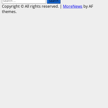
Search
for:
Copyright © All rights reserved.
|
MoreNews
by AF
themes.