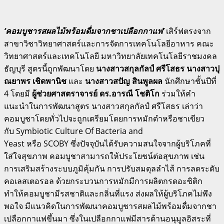
‘คอมบูชารสผลไม้พร้อมดื่มจากชาเปลือกกาแฟ’
เสิร์ฟตรงจาก
สาขาวิชาวิทยาศาสตร์และการจัดการเทคโนโลยีอาหาร คณะ
วิทยาศาสตร์และเทคโนโลยี มหาวิทยาลัยเทคโนโลยีราชมงคล
ธัญบุรี สูตรนี้ถูกพัฒนาโดย
นางสาวสกุลกัลป์ ศรีโสธร นางสาวปุ
ณยาพร เชิดพานิช
และ
นางสาวสปัญ สินพูลผล
นักศึกษาชั้นปีที่
4 โดยมี
ผู้ช่วยศาสตราจารย์ ดร.อารณี โชติโก
ร่วมให้คำ
แนะนำในการพัฒนาสูตร นางสาวสกุลกัลป์ ศรีโสธร เล่าว่า
คอมบูชาโดยทั่วไปจะถูกเตรียมโดยการหมักดำหรือชาเขียว
กับ Symbiotic Culture Of Bacteria and
Yeast หรือ SCOBY ซึ่งปัจจุบันได้รับความสนใจจากผู้บริโภคที่
ใส่ใจสุขภาพ คอมบูชาสามารถให้ประโยชน์ต่อสุขภาพ เช่น
การเสริมสร้างระบบภูมิคุ้มกัน การปรับสมดุลลำไส้ การลดระดับ
คอเลสเตอรอล ด้วยกระบวนการหมักมีการผลิตกรดอะซิติก
ทำให้คอมบูชามีรสชาติและกลิ่นที่แรง ส่งผลให้ผู้บริโภคไม่พึง
พอใจ มีแนวคิดในการพัฒนาคอมบูชารสผลไม้พร้อมดื่มจากชา
เปลือกกาแฟขึ้นมา ซึ่งในเปลือกกาแฟมีสารต้านอนุมูลอิสระที่