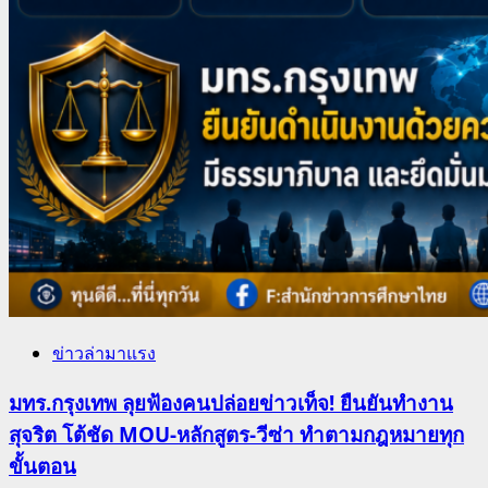
ข่าวล่ามาแรง
มทร.กรุงเทพ ลุยฟ้องคนปล่อยข่าวเท็จ! ยืนยันทำงาน
สุจริต โต้ชัด MOU-หลักสูตร-วีซ่า ทำตามกฎหมายทุก
ขั้นตอน