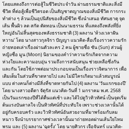
โดยแสดงถึงการต่อสู้ในชีวิตประจำวัน ผ่านธรรมชาติและสิ่งมี
ชีวิต ที่ต่อสู้เพื่อชีวิตรอด เป็นสัญชาตญาณของสิ่งมีชีวิต การกระ
ทำต่าง ๆ ล้วนเป็นอุปนิสัยของสิ่งมีชีวิต ซึ่งนำเสนอ ทัศนธาตุ จุด
เส้น พื้นผิว ลด สกัด ตัดทอน เป็นนามธรรม ที่แสดงถึงพลังที่ยิ่ง
ใหญ่อันไม่สิ้นสุดของพลังธรรมชาติ (3) ผลงาน ‘ห้วงเวลาฝัน
หวาน’ โดย นางสาวกุลจิรา ปัญญา แนวคิด-สื่อเรื่องราวความรัก
ถ่ายทอดเล่าเรื่องผ่านตัวละคร 2 คน ผู้ชายชื่อ ซัน (Sun) ส่วนผู้
หญิงชื่อ มูน (Moon) นิยามของคำว่าความรักเกิดจากความ
ห่วงใยและความอบอุ่น รวมถึงการสนับสนุน ช่วยเหลือซึ่งกัน
และกัน โดยใช้ภาพต่อมาประกอบจนเป็นเรื่องราวจิตนาการ เพื่อ
เติมเต็มในส่วนที่ขาดหายไป และไม่มีใครเกิดมาแล้วสมบูรณ์
แบบ ต่างคนก็ต่างมีสิ่งที่ขาดหายกันไป (4) ผลงาน ‘วันแรกของปี’
โดย นางสาวอดีตา จัตุรัส แนวคิด-วันที่ 1 มกราคม พ.ศ. 2568
เป็นวันแรกของปีที่ได้ตื่นแต่เช้า และได้ไปดูวิวทิวทัศน์ เป็นจุดเริ่ม
ต้นแรงบันดาลใจ เป็นทิวทัศน์ที่ประทับใจ เพราะช่วงเวลานั้นได้
อยู่กับครอบครัว และวิวทิวทัศน์อันสวยงามที่มาพร้อมกับลม
หนาว จึงนำบรรยากาศช่วงเวลานั้นมาถ่ายทอดผ่านเส้นใยไหม
พรม และ (5) ผลงาน ‘ฉุดรั้ง’ โดย นายศิวกร เจือจันทร์ แนวคิด-