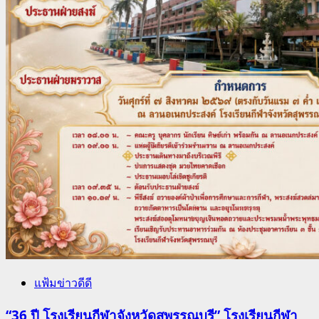
แฟ้มข่าวดีดี
“36 ปี โรงเรียนกีฬาจังหวัดสุพรรณบุรี” โรงเรียนกีฬา