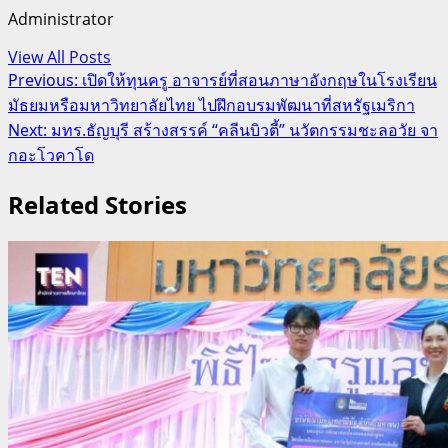
Administrator
View All Posts
Post
Previous:
เปิดให้ทุนครู อาจารย์ที่สอนภาษาอังกฤษในโรงเรียน
มัธยมหรือมหาวิทยาลัยไทย ไปฝึกอบรมพัฒนาที่สหรัฐเมริกา
navigation
Next:
มทร.ธัญบุรี สร้างสรรค์ “คลีนบิวตี้” นวัตกรรมชะลอวัย จา
กอะโวคาโด
Related Stories