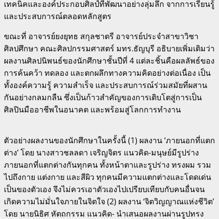
เทคนิคและองค์ประกอบศิลป์ที่พัฒนาอย่างลุ่มลึก จากการเรียนรู้
และประสบการณ์ตลอดหลักสูตร
ขณะที่ อาจารย์ยงยุทธ สกุลชาตรี อาจารย์ประจำสาขาวิชา
ศิลปศึกษา คณะศิลปกรรมศาสตร์ มทร.ธัญบุรี อธิบายเพิ่มเติมว่า
ผลงานศิลปนิพนธ์ของนักศึกษาชั้นปีที่ 4 แต่ละชิ้นคือผลลัพธ์ของ
การค้นคว้า ทดลอง และตกผลึกทางความคิดอย่างต่อเนื่อง เป็น
ทั้งองค์ความรู้ ความสำเร็จ และประสบการณ์ร่วมสมัยที่ผสาน
กันอย่างกลมกลืน ซึ่งเป็นก้าวสำคัญของการเติบโตสู่การเป็น
ศิลปินมืออาชีพในอนาคต และพร้อมสู่โลกการทำงาน
ตัวอย่างผลงานของนักศึกษาในครั้งนี้ (1) ผลงาน ‘ภายนอกที่แตก
ต่าง’ โดย นางสาวชลลดา เจริญจิตร แนวคิด-มนุษย์มีรูปร่าง
ภายนอกที่แตกต่างกันทุกคน ทั้งหน้าตาและรูปร่าง ทรงผม รวม
ไปถึงกาย แต่งกาย และสีผิว ทุกคนมีความแตกต่างและโดดเด่น
เป็นของตัวเอง จึงไม่ควรเอาตัวเองไปเปรียบเทียบกับคนอื่นจน
เกิดความไม่มั่นใจภายในจิตใจ (2) ผลงาน ‘จิตวิญญาณแห่งชีวิต’
โดย นายนิธิศ หัตถกรรม แนวคิด- นำเสนอผลงานผ่านรูปทรง