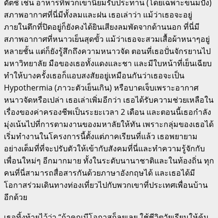
ดัตช์ เช่น อาหารที่พวกเขานิยมรับประทาน (โดยเฉพาะขนมปัง)
สภาพอากาศที่นี่มีทั้งลมและฝน เธอเล่าว่า แม้ว่าเธอจะอยู่
ภายในตึกที่ปิดอยู่ก็ยังคงได้ยินเสียงลมพัดจากด้านนอก ที่นี่มี
สภาพอากาศที่หนาวเย็นสุดขั้ว แม้ว่าเธอจะสวมเสื้อผ้าหนาๆอยู่
หลายชั้น แต่ก็ยังรู้สึกถึงความหนาวจัด ตอนที่เธอปั่นจักรยานไป
มหาวิทยาลัย มือของเธอทั้งแดงและชา และมีใบหน้าที่เย็นเฉียบ
ทำให้บางครั้งเธอก็แอบสงสัยอยู่เหมือนกันว่าเธอจะเป็น
Hypothermia (ภาวะตัวเย็นเกิน) หรือบาดเจ็บเพราะอากาศ
หนาวจัดหรือเปล่า เธอเล่าเพิ่มอีกว่า เธอได้รับความช่วยเหลือใน
เรื่องของค่าครองชีพเป็นระยะเวลา 2 เดือน และตอนนี้เธอกำลัง
มุ่งเน้นไปที่การตามงานของมหาลัยให้ทัน เพราะกลุ่มของเธอได้
เริ่มทำงานในโครงการนี้ตั้งแต่ภาคเรียนที่แล้ว เธอพยายาม
อย่างเต็มที่ที่จะปรับตัวให้เข้ากับสังคมที่นี่และทำความรู้จักกับ
เพื่อนใหม่ๆ อีกมากมาย ทั้งในระดับนานาชาติและในท้องถิ่น ทุก
คนที่นี่สามารถสื่อสารกันด้วยภาษาอังกฤษได้ และเธอได้มี
โอกาสร่วมเดินทางท่องเที่ยวไปกับพวกเขาที่ประเทศเพื่อนบ้าน
อีกด้วย
เธอทิ้งท้ายไว้ว่า “ถ้าคุณมีโอกาสก็ลุยเลย ใช้ชีวิตวัยเรียนให้คุ้ม