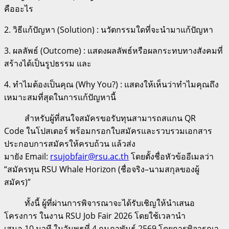
คืออะไร
2. วิธีแก้ปัญหา (
Solution) :
นวัตกรรมใดที่จะนำมาแก้ปัญหา
3. ผลลัพธ์ (
Outcome) :
แสดงผลลัพธ์หรือผลกระทบทางสังคมที่
สร้างได้เป็นรูปธรรม และ
4. ทำไมต้องเป็นคุณ (
Why You?) :
แสดงให้เห็นว่าทำไมคุณถึง
เหมาะสมที่สุดในการแก้ปัญหานี้
สำหรับผู้ที่สนใจสมัครขอรับทุนสามารถสแกน
QR
Code
ในโปสเตอร์ พร้อมกรอกใบสมัครและรวบรวมเอกสาร
ประกอบการสมัครให้ครบถ้วน แล้วส่ง
มายัง
Email:
rsujobfair@rsu.ac.th
โดยตั้งชื่อหัวข้ออีเมลว่า
“สมัครทุน
RSU Whale Horizon (
ชื่อจริง–นามสกุลของผู้
สมัคร)”
ทั้งนี้ ผู้ที่ผ่านการพิจารณาจะได้รับเชิญให้นำเสนอ
โครงการ ในงาน
RSU Job Fair 2026
โดยใช้เวลานำ
เสนอ
10
นาที ในวันพุธที่
4
กุมภาพันธ์
2569
โดยการพิจารณา