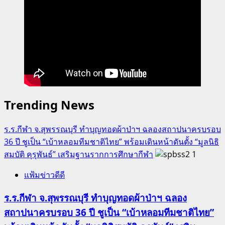
Trending News
ร.ร.กีฬา จ.สุพรรณบุรี ทำบุญทอดผ้าป่าฯ ฉลองสถาปนาครบรอบ
36 ปี ชูเป็น “เบ้าหลอมทีมชาติไทย” พร้อมเดินหน้าดันตั้ง “มูลนิธิ
สมบัติ คุรุพันธ์” เสริมฐานรากการศึกษากีฬา
1
แฟ้มข่าวดีดี
ร.ร.กีฬา จ.สุพรรณบุรี ทำบุญทอดผ้าป่าฯ ฉลอง
สถาปนาครบรอบ 36 ปี ชูเป็น “เบ้าหลอมทีมชาติไทย”