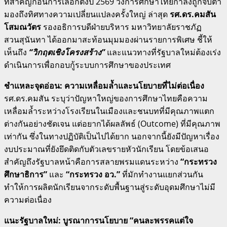
ที่สำคัญก่อนการเลือกตั้งปี 2569 วงการศึกษาไทยกำลังถูกจับตา
มองถึงทิศทางความเปลี่ยนแปลงครั้งใหญ่ ล่าสุด
รศ.ดร.คมสัน
โสมณวัตร
รองอธิการบดีฝ่ายบริหาร มหาวิทยาลัยราชภัฏ
สวนสุนันทา ได้ออกมาสะท้อนมุมมองผ่านรายการพิเศษ ชี้ให้
เห็นถึง
“วิกฤตเชิงโครงสร้าง”
และแนวทางที่รัฐบาลใหม่ต้องเร่ง
ดำเนินการเพื่อกอบกู้ระบบการศึกษาของประเทศ
ชำแหละจุดอ่อน: ความเหลื่อมล้ำและนโยบายที่ไม่ต่อเนื่อง
รศ.ดร.คมสัน ระบุว่าปัญหาใหญ่ของการศึกษาไทยคือความ
เหลื่อมล้ำระหว่างโรงเรียนในเมืองและชนบทที่มีคุณภาพแตก
ต่างกันอย่างชัดเจน แต่อยากได้ผลลัพธ์ (Outcome) ที่มีคุณภาพ
เท่ากัน ซึ่งในทางปฏิบัติเป็นไปได้ยาก นอกจากนี้ยังมีปัญหาเรื่อง
งบประมาณที่ยังยึดติดกับตัวเลขรายหัวนักเรียน โดยข้อเสนอ
สำคัญถึงรัฐบาลหน้าคือการสลายพรมแดนระหว่าง
“กระทรวง
ศึกษาธิการ”
และ
“กระทรวง อว.”
ที่มักทำงานแยกส่วนกัน
ทำให้การผลิตนักเรียนจากระดับพื้นฐานสู่ระดับอุดมศึกษาไม่มี
ความต่อเนื่อง
แนะรัฐบาลใหม่: บูรณาการนโยบาย “คนละพรรคแต่ใจ