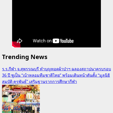
Trending News
ร.ร.กีฬา จ.สุพรรณบุรี ทำบุญทอดผ้าป่าฯ ฉลองสถาปนาครบรอบ
36 ปี ชูเป็น “เบ้าหลอมทีมชาติไทย” พร้อมเดินหน้าดันตั้ง “มูลนิธิ
สมบัติ คุรุพันธ์” เสริมฐานรากการศึกษากีฬา