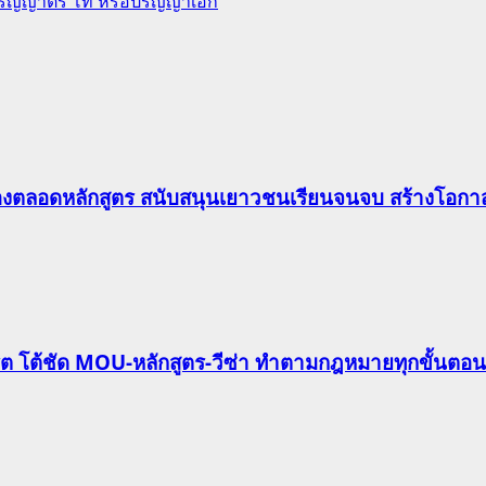
ปริญญาตรี โท หรือปริญญาเอก
องตลอดหลักสูตร สนับสนุนเยาวชนเรียนจนจบ สร้างโอกาส
ริต โต้ชัด MOU-หลักสูตร-วีซ่า ทำตามกฎหมายทุกขั้นตอน