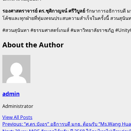
รองศาสตราจารย์ ดร.ชุติกาญจน์ ศรีวิบูลย์
รักษาการอธิการบดี มห
โค้ชและทุกฝ่ายที่ทุ่มเทจนประสบความสำเร็จในครั้งนี้ สวนสุนัน
#สวนสุนันทา #ธรรมศาสตร์เกมส์ #มหาวิทยาลัยราชภัฏ #UnityO
About the Author
admin
Administrator
View All Posts
Post
Previous:
“ศ.ดร.บังอร” อธิการบดี มกธ. ต้อนรับ “Ms.Wang H