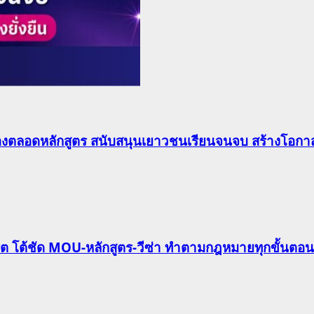
องตลอดหลักสูตร สนับสนุนเยาวชนเรียนจนจบ สร้างโอกาส
ริต โต้ชัด MOU-หลักสูตร-วีซ่า ทำตามกฎหมายทุกขั้นตอน