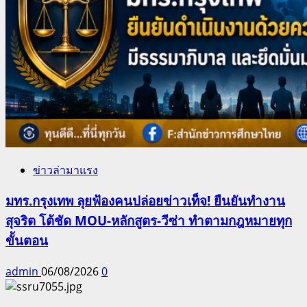
ข่าวล่ามาแรง
มทร.กรุงเทพ ลุยฟ้องคนปล่อยข่าวเท็จ! ยืนยันทำงาน
สุจริต โต้ชัด MOU-หลักสูตร-วีซ่า ทำตามกฎหมายทุก
ขั้นตอน
admin
06/08/2026
0