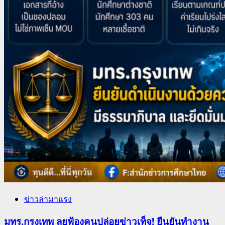
ข่าวล่ามาแรง
มทร.กรุงเทพ ลุยฟ้องคนปล่อยข่าวเท็จ! ยืนยันทำงาน