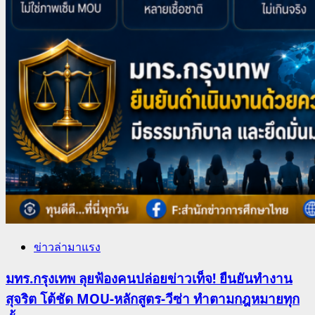
ข่าวล่ามาแรง
มทร.กรุงเทพ ลุยฟ้องคนปล่อยข่าวเท็จ! ยืนยันทำงาน
สุจริต โต้ชัด MOU-หลักสูตร-วีซ่า ทำตามกฎหมายทุก